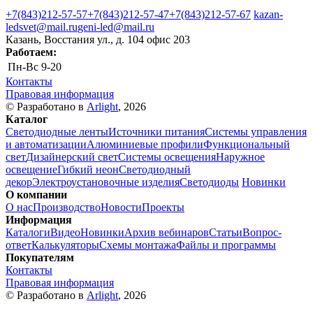
+7(843)212-57-57
+7(843)212-57-47
+7(843)212-57-67
kazan-
ledsvet@mail.ru
geni-led@mail.ru
Казань, Восстания ул., д. 104 офис 203
Работаем:
Пн-Вс
9-20
Контакты
Правовая информация
© Разработано в
Arlight
, 2026
Каталог
Светодиодные ленты
Источники питания
Системы управления
и автоматизации
Алюминиевые профили
Функциональный
свет
Дизайнерский свет
Системы освещения
Наружное
освещение
Гибкий неон
Светодиодный
декор
Электроустановочные изделия
Светодиоды
Новинки
О компании
О нас
Производство
Новости
Проекты
Информация
Каталоги
Видео
Новинки
Архив вебинаров
Статьи
Вопрос-
ответ
Калькуляторы
Схемы монтажа
Файлы и программы
Покупателям
Контакты
Правовая информация
© Разработано в
Arlight
, 2026