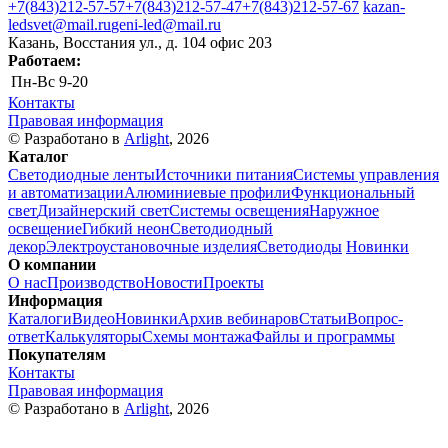
+7(843)212-57-57
+7(843)212-57-47
+7(843)212-57-67
kazan-
ledsvet@mail.ru
geni-led@mail.ru
Казань, Восстания ул., д. 104 офис 203
Работаем:
Пн-Вс
9-20
Контакты
Правовая информация
© Разработано в
Arlight
, 2026
Каталог
Светодиодные ленты
Источники питания
Системы управления
и автоматизации
Алюминиевые профили
Функциональный
свет
Дизайнерский свет
Системы освещения
Наружное
освещение
Гибкий неон
Светодиодный
декор
Электроустановочные изделия
Светодиоды
Новинки
О компании
О нас
Производство
Новости
Проекты
Информация
Каталоги
Видео
Новинки
Архив вебинаров
Статьи
Вопрос-
ответ
Калькуляторы
Схемы монтажа
Файлы и программы
Покупателям
Контакты
Правовая информация
© Разработано в
Arlight
, 2026