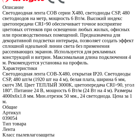
Описание
Светодиодная лента COB серии X480, светодиоды CSP, 480
светодиодов на метр, мощность 6 Вт/м. Высокий индекс
цветопередачи CRI>90 обеспечивает точное восприятие
цветовых оттенков при освещении любых жилых, офисных
или производственных помещений. Предназначена для
декоративной подсветки интерьера, позволяет создать эффект
сплошной идеальной линии света без применения
рассеивающих экранов. Используется для рекламных
конструкций и витрин. Максимальная длина подключения 4
м. Рекомендуется установка на профиль.
Характеристики
Светодиодная лента COB-X480, открытая IP20. Светодиоды
CSP, 480 шт/м (1920 шт на 4 м), белая плата, ширина 6 мм,
скотч 3М. Цвет ТЕПЛЫЙ 3000K, цветопередача CRI>90, угол
180°. Питание 24 В, мощность 6 Вт/м (24 Вт на 4 м). Размеры
4000х6х1.8 мм. Мин.отрезок 50 мм., 24 светодиода. Цена за 1
м.
Общие
Артикул
039054
Тип товара
Лента
Класс пылевлагозащиты