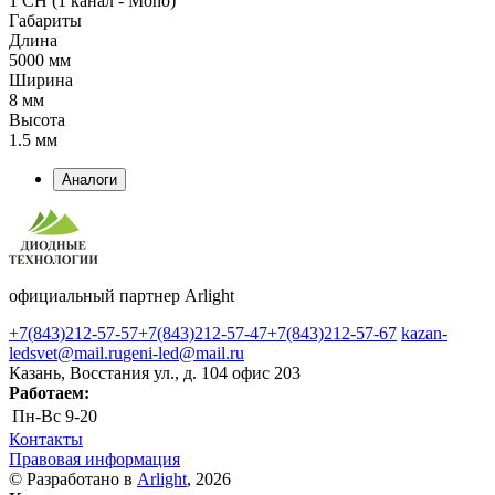
1 CH (1 канал - Mono)
Габариты
Длина
5000 мм
Ширина
8 мм
Высота
1.5 мм
Аналоги
официальный партнер Arlight
+7(843)212-57-57
+7(843)212-57-47
+7(843)212-57-67
kazan-
ledsvet@mail.ru
geni-led@mail.ru
Казань, Восстания ул., д. 104 офис 203
Работаем:
Пн-Вс
9-20
Контакты
Правовая информация
© Разработано в
Arlight
, 2026