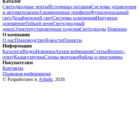
Каталог
Светодиодные ленты
Источники питания
Системы управления
и автоматизации
Алюминиевые профили
Функциональный
свет
Дизайнерский свет
Системы освещения
Наружное
освещение
Гибкий неон
Светодиодный
декор
Электроустановочные изделия
Светодиоды
Новинки
О компании
О нас
Производство
Новости
Проекты
Информация
Каталоги
Видео
Новинки
Архив вебинаров
Статьи
Вопрос-
ответ
Калькуляторы
Схемы монтажа
Файлы и программы
Покупателям
Контакты
Правовая информация
© Разработано в
Arlight
, 2026