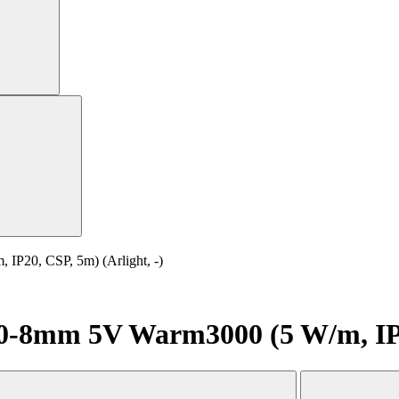
20, CSP, 5m) (Arlight, -)
8mm 5V Warm3000 (5 W/m, IP20,