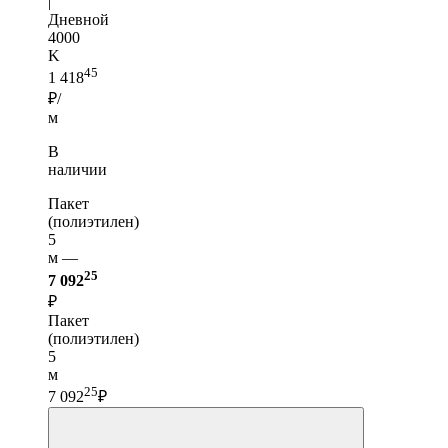
|
Дневной
4000
K
45
1 418
₽/
м
В
наличии
Пакет
(полиэтилен)
5
м —
25
7 092
₽
Пакет
(полиэтилен)
5
м
25
7 092
₽