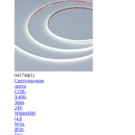
041744(1)
Светодиодная
лента
COB-
X400-
3mm
24V
White6000
(4.8
W/m,
IP20,
5m)