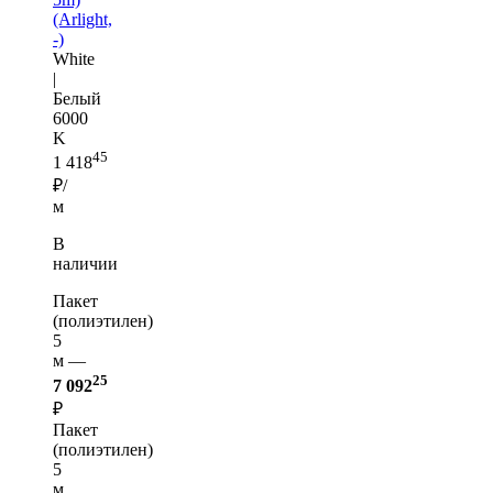
(Arlight,
-)
White
|
Белый
6000
K
45
1 418
₽/
м
В
наличии
Пакет
(полиэтилен)
5
м —
25
7 092
₽
Пакет
(полиэтилен)
5
м