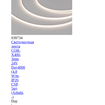
039734
Светодиодная
лента
COB-
X400-
3mm
24V
Day4000
(4.8
W/m,
IP20,
CSP,
5m)
(Arlight,
-)
Day