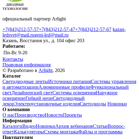
официальный партнер Arlight
+7(843)212-57-57
+7(843)212-57-47
+7(843)212-57-67
kazan-
ledsvet@mail.ru
geni-led@mail.ru
Казань, Восстания ул., д. 104 офис 203
Работаем:
Пн-Вс
9-20
Контакты
Правовая информация
© Разработано в
Arlight
, 2026
Каталог
Светодиодные ленты
Источники питания
Системы управления
и автоматизации
Алюминиевые профили
Функциональный
свет
Дизайнерский свет
Системы освещения
Наружное
освещение
Гибкий неон
Светодиодный
декор
Электроустановочные изделия
Светодиоды
Новинки
О компании
О нас
Производство
Новости
Проекты
Информация
Каталоги
Видео
Новинки
Архив вебинаров
Статьи
Вопрос-
ответ
Калькуляторы
Схемы монтажа
Файлы и программы
Покупателям