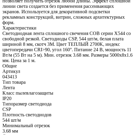
позволяет получить отрезок любой длины. Эффект сплошной
линии света создается без применения рассеивающих
экранов. Используется для декоративной подсветки
рекламных конструкций, витрин, сложных архитектурных
форм.
Характеристики
Светодиодная лента сплошного свечения COB серии X544 со
свободной резкой. Светодиоды CSP, 544 шт/м, белая плата
шириной 8 мм, скотч 3M. Цвет ТЕПЛЫЙ 2700K, индекс
цветопередачи CRI>90, угол 160°. Питание 24 В, мощность 11
Вт/м (55 Вт на 5 м). Мин. отрезок 3.68 мм. Размеры 5000х8х1.6
мм. Цена за 1 м.
Общие
Артикул
043413
Тип товара
Лента
Класс пылевлагозащиты
IP20
Типоразмер светодиода
CSP
Плотность светодиодов
544 шт/м
Минимальный отрезок
3.68 мм