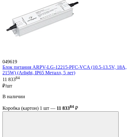
049619
Блок питания ARPV-LG-12215-PFC-VCA (10.5-13.5V, 18A,
215W) (Arlight, IP65 Металл, 5 лет)
84
11 833
₽/шт
В наличии
84
Коробка (картон) 1 шт —
11 833
₽