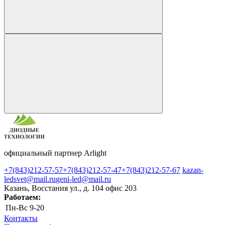
официальный партнер Arlight
+7(843)212-57-57
+7(843)212-57-47
+7(843)212-57-67
kazan-
ledsvet@mail.ru
geni-led@mail.ru
Казань, Восстания ул., д. 104 офис 203
Работаем:
Пн-Вс
9-20
Контакты