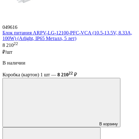
049616
Блок питания ARPV-LG-12100-PFC-VCA (10.5-13.5V, 8.33A,
100W) (Arlight, IP65 Металл, 5 лет)
22
8 210
₽/шт
В наличии
22
Коробка (картон) 1 шт —
8 210
₽
В корзину