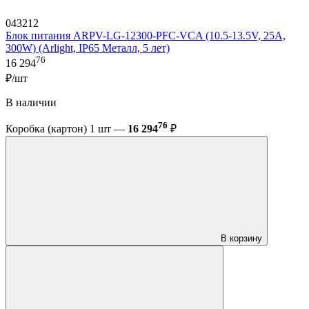
043212
Блок питания ARPV-LG-12300-PFC-VCA (10.5-13.5V, 25A,
300W) (Arlight, IP65 Металл, 5 лет)
76
16 294
₽/шт
В наличии
76
Коробка (картон) 1 шт —
16 294
₽
В корзину