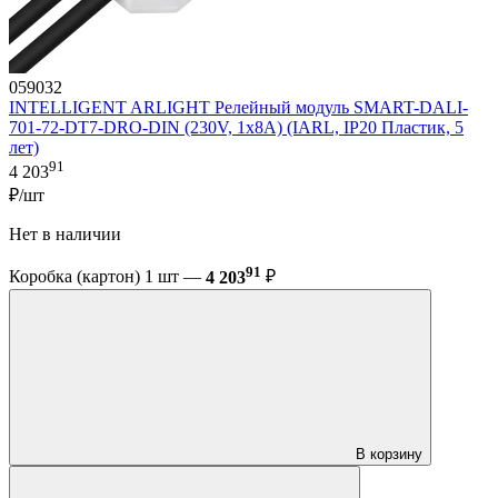
059032
INTELLIGENT ARLIGHT Релейный модуль SMART-DALI-
701-72-DT7-DRO-DIN (230V, 1x8A) (IARL, IP20 Пластик, 5
лет)
91
4 203
₽/шт
Нет в наличии
91
Коробка (картон) 1 шт —
4 203
₽
В корзину