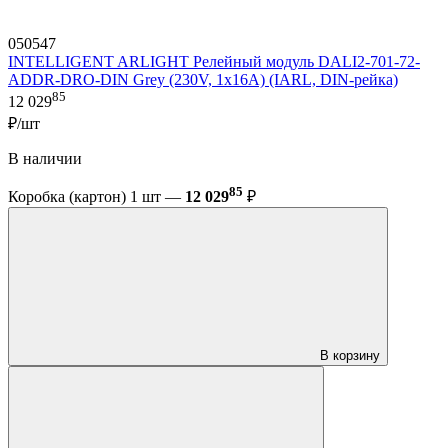
050547
INTELLIGENT ARLIGHT Релейный модуль DALI2-701-72-
ADDR-DRO-DIN Grey (230V, 1x16A) (IARL, DIN-рейка)
85
12 029
₽/шт
В наличии
85
Коробка (картон) 1 шт —
12 029
₽
В корзину