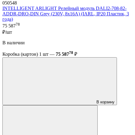
050548
INTELLIGENT ARLIGHT Релейный модуль DALI2-708-82-
ADDR-DRO-DIN Grey (230V, 8x16A) (IARL, IP20 Пластик, 3
года)
78
75 587
₽/шт
В наличии
78
Коробка (картон) 1 шт —
75 587
₽
В корзину