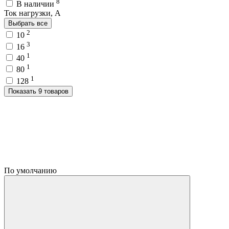
8
В наличии
Ток нагрузки, A
Выбрать все
2
10
3
16
1
40
1
80
1
128
Показать 9 товаров
По умолчанию