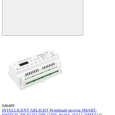
046489
INTELLIGENT ARLIGHT Релейный модуль SMART-
SWITCH-708-82-D2-DIN (230V, 8x10A, DALI, DMX512)