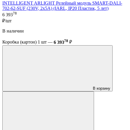
INTELLIGENT ARLIGHT Релейный модуль SMART-DALI-
702-62-SUF (230V, 2x5A) (IARL, IP20 Пластик, 5 лет)
78
6 393
₽/шт
В наличии
78
Коробка (картон) 1 шт —
6 393
₽
В корзину