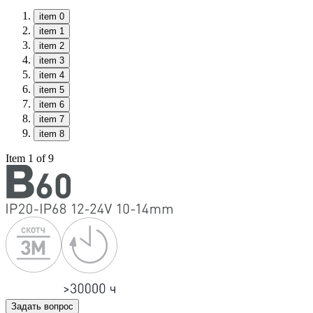
item 0
item 1
item 2
item 3
item 4
item 5
item 6
item 7
item 8
Item 1 of 9
Задать вопрос