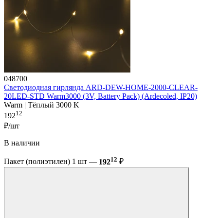
048700
Светодиодная гирлянда ARD-DEW-HOME-2000-CLEAR-
20LED-STD Warm3000 (3V, Battery Pack) (Ardecoled, IP20)
Warm | Тёплый 3000 K
12
192
₽/шт
В наличии
12
Пакет (полиэтилен) 1 шт —
192
₽