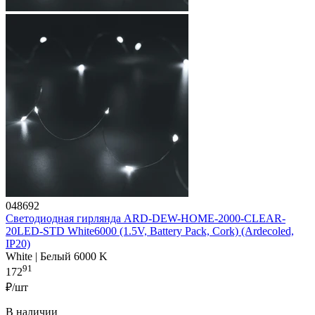
048692
Светодиодная гирлянда ARD-DEW-HOME-2000-CLEAR-
20LED-STD White6000 (1.5V, Battery Pack, Cork) (Ardecoled,
IP20)
White | Белый 6000 K
91
172
₽/шт
В наличии