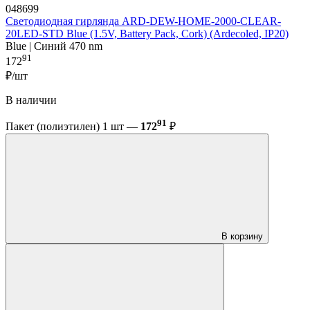
048699
Светодиодная гирлянда ARD-DEW-HOME-2000-CLEAR-
20LED-STD Blue (1.5V, Battery Pack, Cork) (Ardecoled, IP20)
Blue | Синий 470 nm
91
172
₽/шт
В наличии
91
Пакет (полиэтилен) 1 шт —
172
₽
В корзину