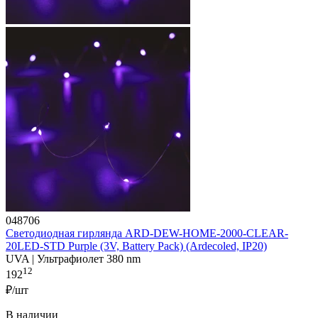
048706
Светодиодная гирлянда ARD-DEW-HOME-2000-CLEAR-
20LED-STD Purple (3V, Battery Pack) (Ardecoled, IP20)
UVA | Ультрафиолет 380 nm
12
192
₽/шт
В наличии