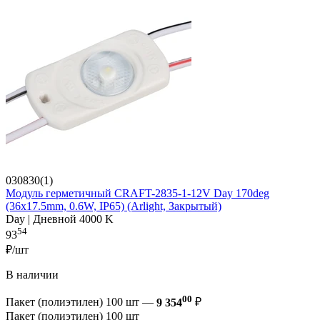
030830(1)
Модуль герметичный CRAFT-2835-1-12V Day 170deg
(36x17.5mm, 0.6W, IP65) (Arlight, Закрытый)
Day | Дневной 4000 K
54
93
₽/шт
В наличии
00
Пакет (полиэтилен) 100 шт —
9 354
₽
Пакет (полиэтилен) 100 шт