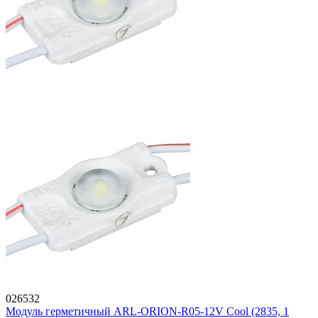
026532
Модуль герметичный ARL-ORION-R05-12V Cool (2835, 1