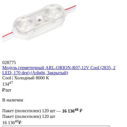
028775
Модуль герметичный ARL-ORION-R07-12V Cool (2835, 2
LED, 170 deg) (Arlight, Закрытый)
Cool | Холодный 8000 K
47
134
₽/шт
В наличии
40
Пакет (полиэтилен) 120 шт —
16 136
₽
Пакет (полиэтилен) 120 шт
40
16 136
₽