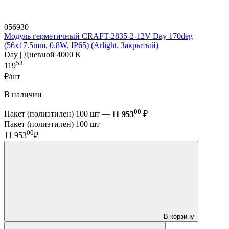
056930
Модуль герметичный CRAFT-2835-2-12V Day 170deg
(56х17.5mm, 0.8W, IP65) (Arlight, Закрытый)
Day | Дневной 4000 K
53
119
₽/шт
В наличии
00
Пакет (полиэтилен) 100 шт —
11 953
₽
Пакет (полиэтилен) 100 шт
00
11 953
₽
В корзину