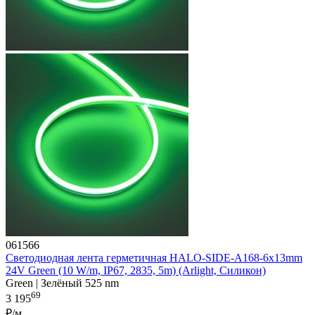
061566
Светодиодная лента герметичная HALO-SIDE-A168-6x13mm
24V Green (10 W/m, IP67, 2835, 5m) (Arlight, Силикон)
Green | Зелёный 525 nm
69
3 195
₽/м