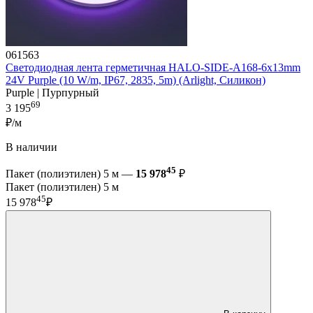
061563
Светодиодная лента герметичная HALO-SIDE-A168-6x13mm
24V Purple (10 W/m, IP67, 2835, 5m) (Arlight, Силикон)
Purple | Пурпурный
69
3 195
₽/м
В наличии
45
Пакет (полиэтилен) 5 м —
15 978
₽
Пакет (полиэтилен) 5 м
45
15 978
₽