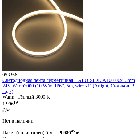
053366
Светодиодная лента герметичная HALO-SIDE-A160-06x13mm
24V Warm3000 (10 W/m, IP67, 5m, wire x1) (Arlight, Силикон, 3
года)
Warm | Тёплый 3000 K
19
1 996
₽/м
Нет в наличии
95
Пакет (полиэтилен) 5 м —
9 980
₽