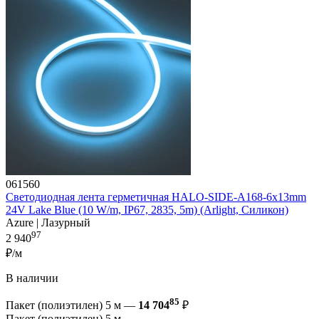
061560
Светодиодная лента герметичная HALO-SIDE-A168-6x13mm
24V Lake Blue (10 W/m, IP67, 2835, 5m) (Arlight, Силикон)
Azure | Лазурный
97
2 940
₽/м
В наличии
85
Пакет (полиэтилен) 5 м —
14 704
₽
Пакет (полиэтилен) 5 м