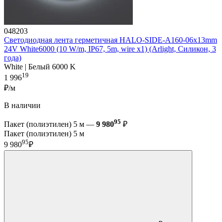
048203
Светодиодная лента герметичная HALO-SIDE-A160-06x13mm
24V White6000 (10 W/m, IP67, 5m, wire x1) (Arlight, Силикон, 3
года)
White | Белый 6000 K
19
1 996
₽/м
В наличии
95
Пакет (полиэтилен) 5 м —
9 980
₽
Пакет (полиэтилен) 5 м
95
9 980
₽