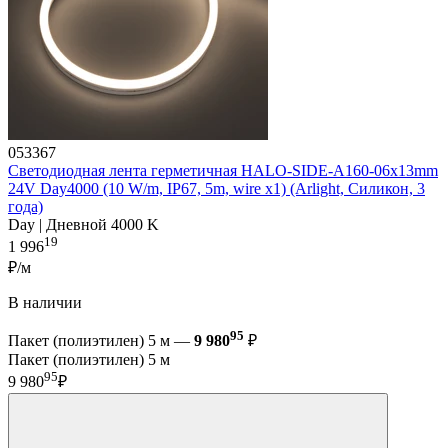
053367
Светодиодная лента герметичная HALO-SIDE-A160-06x13mm
24V Day4000 (10 W/m, IP67, 5m, wire x1) (Arlight, Силикон, 3
года)
Day | Дневной 4000 K
19
1 996
₽/м
В наличии
95
Пакет (полиэтилен) 5 м —
9 980
₽
Пакет (полиэтилен) 5 м
95
9 980
₽