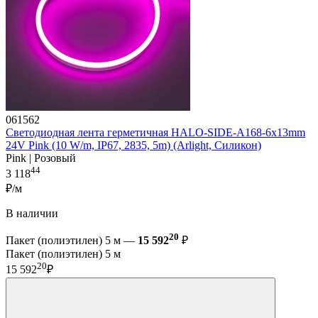
061562
Светодиодная лента герметичная HALO-SIDE-A168-6x13mm
24V Pink (10 W/m, IP67, 2835, 5m) (Arlight, Силикон)
Pink | Розовый
44
3 118
₽/м
В наличии
20
Пакет (полиэтилен) 5 м —
15 592
₽
Пакет (полиэтилен) 5 м
20
15 592
₽