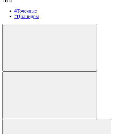
Теги
#Точечные
#Цилиндры