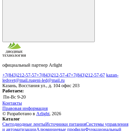
официальный партнер Arlight
+7(843)212-57-57
+7(843)212-57-47
+7(843)212-57-67
kazan-
ledsvet@mail.ru
geni-led@mail.ru
Казань, Восстания ул., д. 104 офис 203
Работаем:
Пн-Вс
9-20
Контакты
Правовая информация
© Разработано в
Arlight
, 2026
Каталог
Светодиодные ленты
Источники питания
Системы управления
и автоматизации
Алюминиевые профили
Функциональный