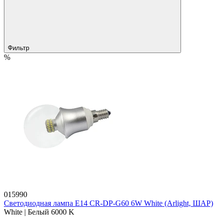
Фильтр
%
015990
Светодиодная лампа E14 CR-DP-G60 6W White (Arlight, ШАР)
White | Белый 6000 K