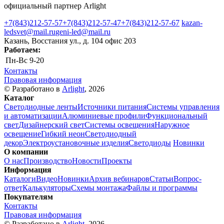
официальный партнер Arlight
+7(843)212-57-57
+7(843)212-57-47
+7(843)212-57-67
kazan-
ledsvet@mail.ru
geni-led@mail.ru
Казань, Восстания ул., д. 104 офис 203
Работаем:
Пн-Вс
9-20
Контакты
Правовая информация
© Разработано в
Arlight
, 2026
Каталог
Светодиодные ленты
Источники питания
Системы управления
и автоматизации
Алюминиевые профили
Функциональный
свет
Дизайнерский свет
Системы освещения
Наружное
освещение
Гибкий неон
Светодиодный
декор
Электроустановочные изделия
Светодиоды
Новинки
О компании
О нас
Производство
Новости
Проекты
Информация
Каталоги
Видео
Новинки
Архив вебинаров
Статьи
Вопрос-
ответ
Калькуляторы
Схемы монтажа
Файлы и программы
Покупателям
Контакты
Правовая информация
© Разработано в
Arlight
, 2026