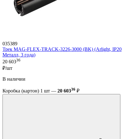
035389
Трек MAG-FLEX-TRACK-3226-3000 (BK) (Arlight, IP20
Металл, 3 года)
36
20 603
₽/шт
В наличии
36
Коробка (картон) 1 шт —
20 603
₽