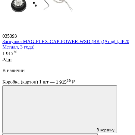
035393
Заглушка MAG-FLEX-CAP-POWER-WSD (BK) (Arlight, IP20
Металл, 3 года)
20
1 915
₽/шт
В наличии
20
Коробка (картон) 1 шт —
1 915
₽
В корзину