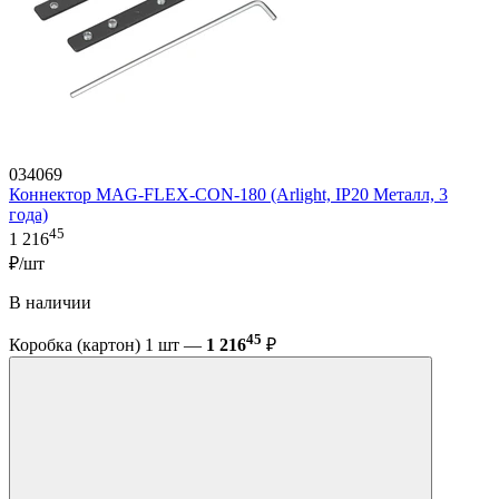
034069
Коннектор MAG-FLEX-CON-180 (Arlight, IP20 Металл, 3
года)
45
1 216
₽/шт
В наличии
45
Коробка (картон) 1 шт —
1 216
₽