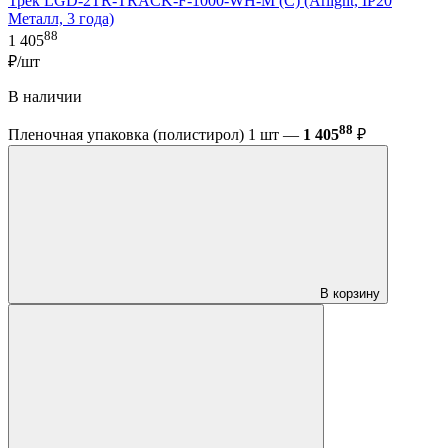
Трек LGD-2TR-TRACK-F-1000-WH-M (C) (Arlight, IP20
Металл, 3 года)
88
1 405
₽/шт
В наличии
88
Пленочная упаковка (полистирол) 1 шт —
1 405
₽
В корзину