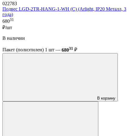
022783
Подвес LGD-2TR-HANG-1-WH (C) (Arlight, IP20 Металл, 3
года)
31
680
₽/шт
В наличии
31
Пакет (полиэтилен) 1 шт —
680
₽
В корзину