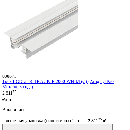
038671
Трек LGD-2TR-TRACK-F-2000-WH-M (C) (Arlight, IP20
Металл, 3 года)
75
2 811
₽/шт
В наличии
75
Пленочная упаковка (полистирол) 1 шт —
2 811
₽