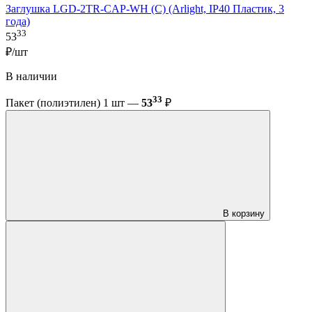
Заглушка LGD-2TR-CAP-WH (C) (Arlight, IP40 Пластик, 3
года)
33
53
₽/шт
В наличии
33
Пакет (полиэтилен) 1 шт —
53
₽
В корзину