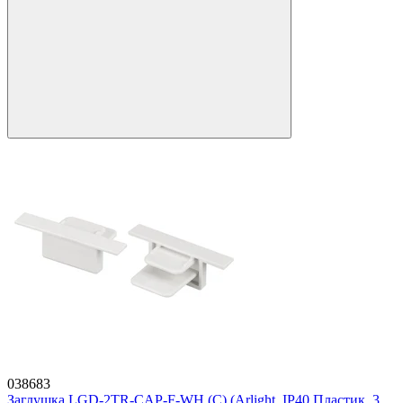
038683
Заглушка LGD-2TR-CAP-F-WH (C) (Arlight, IP40 Пластик, 3