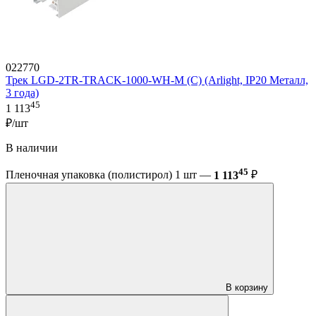
022770
Трек LGD-2TR-TRACK-1000-WH-M (C) (Arlight, IP20 Металл,
3 года)
45
1 113
₽/шт
В наличии
45
Пленочная упаковка (полистирол) 1 шт —
1 113
₽
В корзину