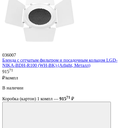
036007
Бленда с сетчатым фильтром и посадочным кольцом LGD-
NIKA-BDH-R100 (WH-BK) (Arlight, Металл)
71
915
₽/компл
В наличии
71
Коробка (картон) 1 компл —
915
₽