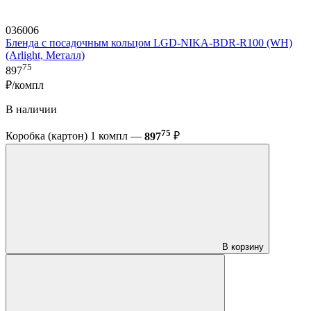
036006
Бленда с посадочным кольцом LGD-NIKA-BDR-R100 (WH)
(Arlight, Металл)
75
897
₽/компл
В наличии
75
Коробка (картон) 1 компл —
897
₽
В корзину