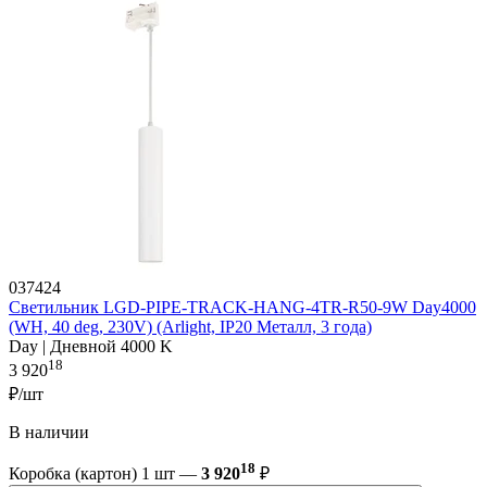
037424
Светильник LGD-PIPE-TRACK-HANG-4TR-R50-9W Day4000
(WH, 40 deg, 230V) (Arlight, IP20 Металл, 3 года)
Day | Дневной 4000 K
18
3 920
₽/шт
В наличии
18
Коробка (картон) 1 шт —
3 920
₽