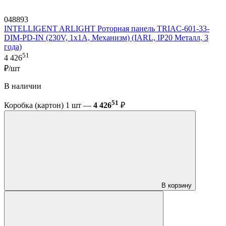
048893
INTELLIGENT ARLIGHT Роторная панель TRIAC-601-33-
DIM-PD-IN (230V, 1x1A, Механизм) (IARL, IP20 Металл, 3
года)
51
4 426
₽/шт
В наличии
51
Коробка (картон) 1 шт —
4 426
₽
В корзину