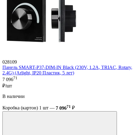
028109
Панель SMART-P37-DIM-IN Black (230V, 1.2A, TRIAC, Rotary,
2.4G) (Arlight, IP20 Пластик, 5 лет)
71
7 096
₽/шт
В наличии
71
Коробка (картон) 1 шт —
7 096
₽