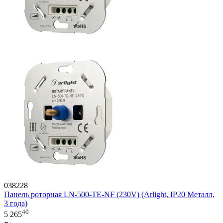
038228
Панель роторная LN-500-TE-NF (230V) (Arlight, IP20 Металл,
3 года)
40
5 265