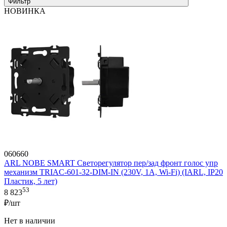
Фильтр
НОВИНКА
060660
ARL NOBE SMART Светорегулятор пер/зад фронт голос упр
механизм TRIAC-601-32-DIM-IN (230V, 1A, Wi-Fi) (IARL, IP20
Пластик, 5 лет)
53
8 823
₽/шт
Нет в наличии