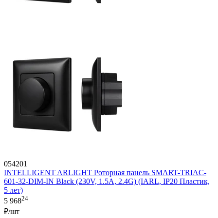
054201
INTELLIGENT ARLIGHT Роторная панель SMART-TRIAC-
601-32-DIM-IN Black (230V, 1.5A, 2.4G) (IARL, IP20 Пластик,
5 лет)
24
5 968
₽/шт