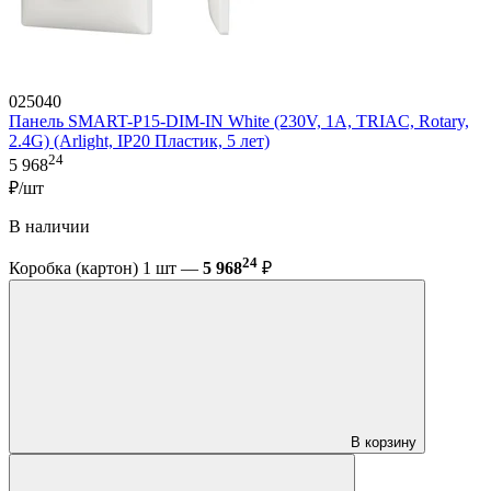
025040
Панель SMART-P15-DIM-IN White (230V, 1A, TRIAC, Rotary,
2.4G) (Arlight, IP20 Пластик, 5 лет)
24
5 968
₽/шт
В наличии
24
Коробка (картон) 1 шт —
5 968
₽
В корзину