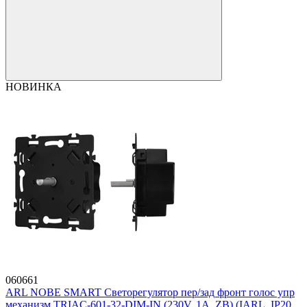
НОВИНКА
060661
ARL NOBE SMART Светорегулятор пер/зад фронт голос упр
механизм TRIAC-601-32-DIM-IN (230V, 1A, ZB) (IARL, IP20