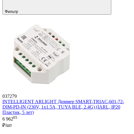
Фильтр
037279
INTELLIGENT ARLIGHT Диммер SMART-TRIAC-601-72-
DIM-PD-IN (230V, 1x1.5A, TUYA BLE, 2.4G) (IARL, IP20
Пластик, 5 лет)
05
6 962
₽/шт