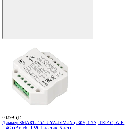
032991(1)
Диммер SMART-D5-TUYA-DIM-IN (230V, 1.5A, TRIAC, WiFi,
2.4G) (Arlight, IP20 Пластик, 5 лет)