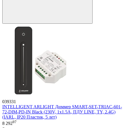
039331
INTELLIGENT ARLIGHT Диммер SMART-SET-TRIAC-601-
72-DIM-PD-IN Black (230V, 1x1.5A, ПДУ LINE, TY, 2.4G)
(IARL, IP20 Пластик, 5 лет)
97
8 292