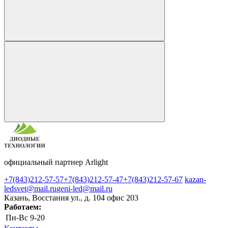
официальный партнер Arlight
+7(843)212-57-57
+7(843)212-57-47
+7(843)212-57-67
kazan-
ledsvet@mail.ru
geni-led@mail.ru
Казань, Восстания ул., д. 104 офис 203
Работаем:
Пн-Вс
9-20