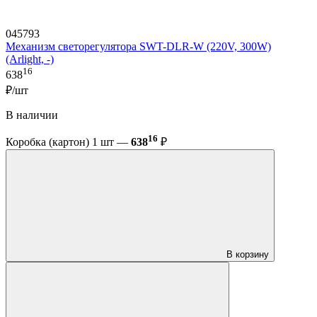
045793
Механизм светорегулятора SWT-DLR-W (220V, 300W)
(Arlight, -)
16
638
₽/шт
В наличии
16
Коробка (картон) 1 шт —
638
₽
В корзину