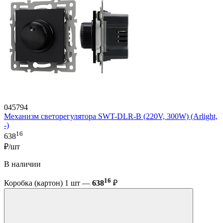
045794
Механизм светорегулятора SWT-DLR-B (220V, 300W) (Arlight,
-)
16
638
₽/шт
В наличии
16
Коробка (картон) 1 шт —
638
₽