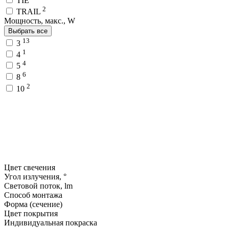
TIE
2
TRAIL
Мощность, макс., W
Выбрать все
13
3
1
4
4
5
6
8
2
10
Цвет свечения
Угол излучения, °
Световой поток, lm
Способ монтажа
Форма (сечение)
Цвет покрытия
Индивидуальная покраска