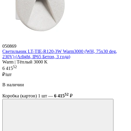
050869
Светильник LT-TIE-R120-3W Warm3000 (WH, 75x30 deg,
230V) (Arlight, IP65 Бетон, 3 года)
Warm | Тёплый 3000 K
52
6 415
₽/шт
В наличии
52
Коробка (картон) 1 шт —
6 415
₽