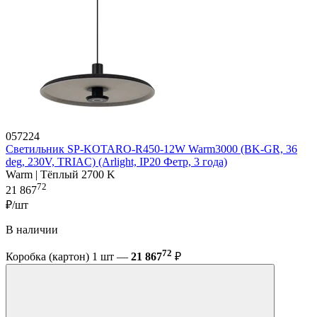
057224
Светильник SP-KOTARO-R450-12W Warm3000 (BK-GR, 36
deg, 230V, TRIAC) (Arlight, IP20 Фетр, 3 года)
Warm | Тёплый 2700 K
72
21 867
₽/шт
В наличии
72
Коробка (картон) 1 шт —
21 867
₽