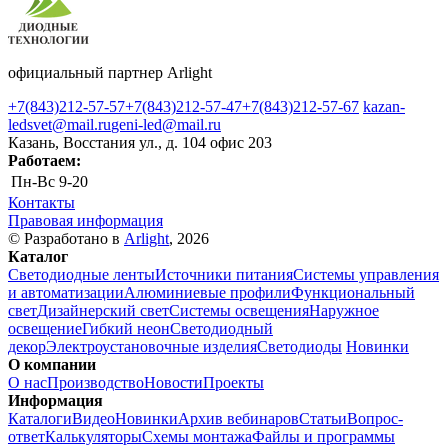
официальный партнер Arlight
+7(843)212-57-57
+7(843)212-57-47
+7(843)212-57-67
kazan-
ledsvet@mail.ru
geni-led@mail.ru
Казань, Восстания ул., д. 104 офис 203
Работаем:
Пн-Вс
9-20
Контакты
Правовая информация
© Разработано в
Arlight
, 2026
Каталог
Светодиодные ленты
Источники питания
Системы управления
и автоматизации
Алюминиевые профили
Функциональный
свет
Дизайнерский свет
Системы освещения
Наружное
освещение
Гибкий неон
Светодиодный
декор
Электроустановочные изделия
Светодиоды
Новинки
О компании
О нас
Производство
Новости
Проекты
Информация
Каталоги
Видео
Новинки
Архив вебинаров
Статьи
Вопрос-
ответ
Калькуляторы
Схемы монтажа
Файлы и программы