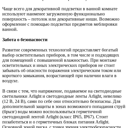
Чаще всего для декоративной подсветки в ванной комнате
используют наименее загруженную функционально
поверхность – потолок или декоративные ниши. Возможно
оформление с помощью подсветки предметов меблировки
ванной.
Забота о безопасности
Развитие современных технологий предоставляет богатый
выбор осветительных приборов, в том числе и подходящих
для помещений с повышенной влажностью. При монтаже
осветительных и иных электрических приборов не стоит
забывать об опасности поражения электрическим током или
короткого замыкания, возрастающей при наличии влаги в
воздухе.
В связи с тем, что напряжение, подаваемое на светодиодные
светильники Arlight и светодиодные ленты Arlight, невелико
(12 В, 24 В), сами по себе они относительно безопасны. Для
дополнительной защиты в зонах возможного попадания струй
(брызг) воды можно воспользоваться герметичной
светодиодной лентой Arlight (класс IP65, IP67). Стоит
позаботиться и о герметичных блоках питания Arlight.
Основной зоной риска, с точки зрения электробезопасности