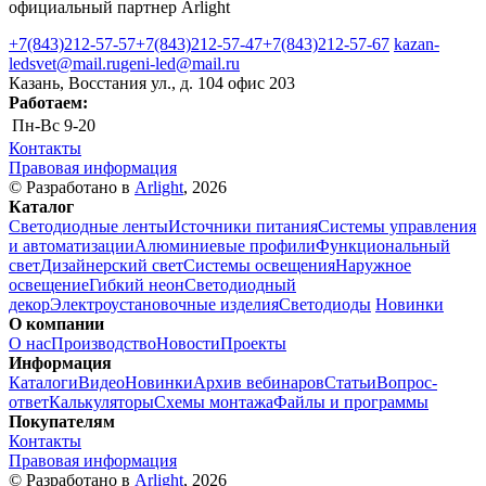
официальный партнер Arlight
+7(843)212-57-57
+7(843)212-57-47
+7(843)212-57-67
kazan-
ledsvet@mail.ru
geni-led@mail.ru
Казань, Восстания ул., д. 104 офис 203
Работаем:
Пн-Вс
9-20
Контакты
Правовая информация
© Разработано в
Arlight
, 2026
Каталог
Светодиодные ленты
Источники питания
Системы управления
и автоматизации
Алюминиевые профили
Функциональный
свет
Дизайнерский свет
Системы освещения
Наружное
освещение
Гибкий неон
Светодиодный
декор
Электроустановочные изделия
Светодиоды
Новинки
О компании
О нас
Производство
Новости
Проекты
Информация
Каталоги
Видео
Новинки
Архив вебинаров
Статьи
Вопрос-
ответ
Калькуляторы
Схемы монтажа
Файлы и программы
Покупателям
Контакты
Правовая информация
© Разработано в
Arlight
, 2026