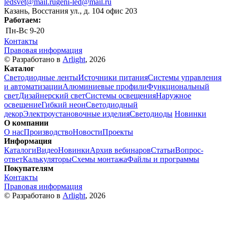
ledsvet@mail.ru
geni-led@mail.ru
Казань, Восстания ул., д. 104 офис 203
Работаем:
Пн-Вс
9-20
Контакты
Правовая информация
© Разработано в
Arlight
, 2026
Каталог
Светодиодные ленты
Источники питания
Системы управления
и автоматизации
Алюминиевые профили
Функциональный
свет
Дизайнерский свет
Системы освещения
Наружное
освещение
Гибкий неон
Светодиодный
декор
Электроустановочные изделия
Светодиоды
Новинки
О компании
О нас
Производство
Новости
Проекты
Информация
Каталоги
Видео
Новинки
Архив вебинаров
Статьи
Вопрос-
ответ
Калькуляторы
Схемы монтажа
Файлы и программы
Покупателям
Контакты
Правовая информация
© Разработано в
Arlight
, 2026