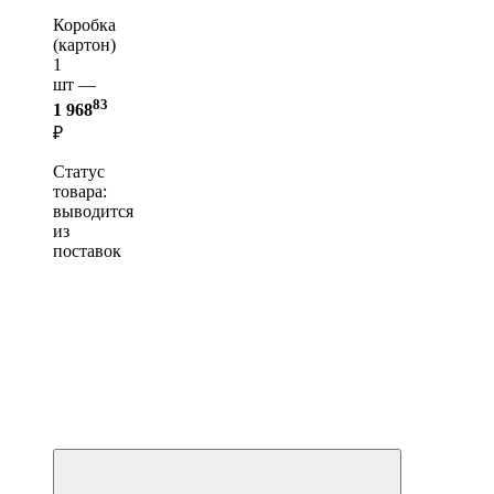
Коробка
(картон)
1
шт —
83
1 968
₽
Статус
товара:
выводится
из
поставок