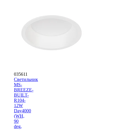
035611
Светильник
MS-
BREEZE-
BUILT-
R104-
12W
Day4000
(WH,
90
deg,