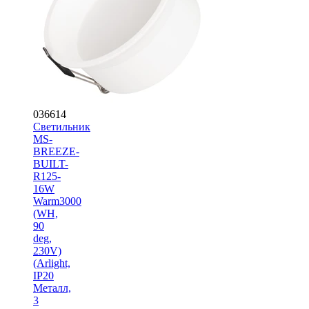
036614
Светильник
MS-
BREEZE-
BUILT-
R125-
16W
Warm3000
(WH,
90
deg,
230V)
(Arlight,
IP20
Металл,
3