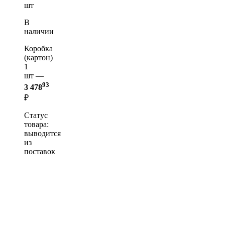
шт
В
наличии
Коробка
(картон)
1
шт —
93
3 478
₽
Статус
товара:
выводится
из
поставок