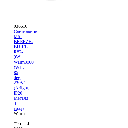
036616
Светильник
MS-
BREEZE-
BUILT-
R82-
9W
Warm3000
(WH,
85
deg,
230V)
(Arlight,
IP20
Металл,
3
года)
Warm
|
Тёплый