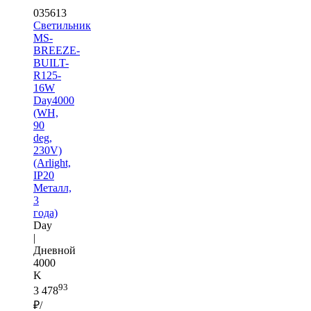
035613
Светильник
MS-
BREEZE-
BUILT-
R125-
16W
Day4000
(WH,
90
deg,
230V)
(Arlight,
IP20
Металл,
3
года)
Day
|
Дневной
4000
K
93
3 478
₽/