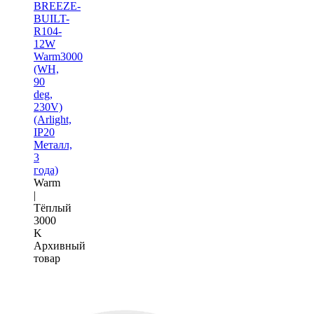
BREEZE-
BUILT-
R104-
12W
Warm3000
(WH,
90
deg,
230V)
(Arlight,
IP20
Металл,
3
года)
Warm
|
Тёплый
3000
K
Архивный
товар