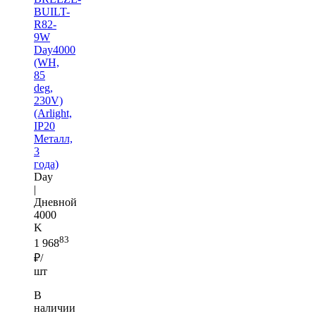
BUILT-
R82-
9W
Day4000
(WH,
85
deg,
230V)
(Arlight,
IP20
Металл,
3
года)
Day
|
Дневной
4000
K
83
1 968
₽/
шт
В
наличии