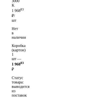
3000
K
83
1 968
₽/
шт
Нет
в
наличии
Коробка
(картон)
1
шт —
83
1 968
₽
Статус
товара:
выводится
из
поставок