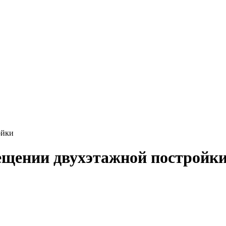
ойки
ещении двухэтажной постройк