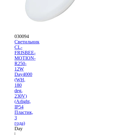
030094
Светильник
CL-
FRISBEE-
MOTION-
R250-
12W
Day4000
(WH,
180
deg,
230V)
(Arlight,
IP54
Пластик,
3
года)
Day
|