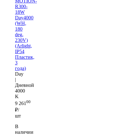
MOTION-
R300-
18W
Day4000
(WH,
180
deg,
230V)
(Arlight,
IP54
Пластик,
3
года)
Day
|
Дневной
4000
K
00
9 261
₽/
шт
В
наличии