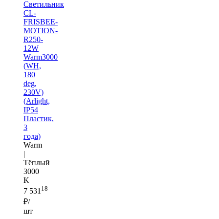
Светильник
CL-
FRISBEE-
MOTION-
R250-
12W
Warm3000
(WH,
180
deg,
230V)
(Arlight,
IP54
Пластик,
3
года)
Warm
|
Тёплый
3000
K
18
7 531
₽/
шт