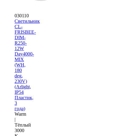
030110
Светильник
CL-
FRISBEE-
DIM-
R250-
12W
Day4000-
MIX
(WH,
180
deg,
230V)
(Arlight,
IP54
Пластик,
3
года)
Warm
|
Тёплый
3000
K