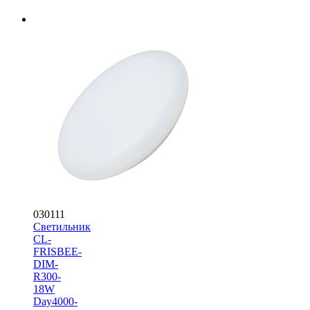
030111
Светильник
CL-
FRISBEE-
DIM-
R300-
18W
Day4000-