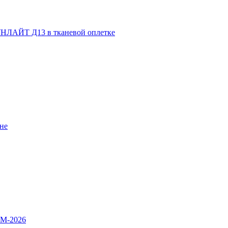
НЛАЙТ Д13 в тканевой оплетке
не
OM-2026