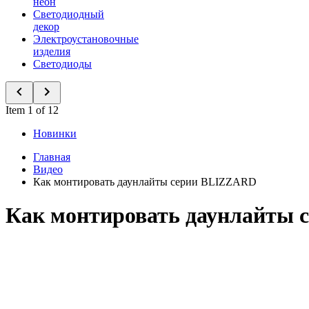
неон
Светодиодный
декор
Электроустановочные
изделия
Светодиоды
Item 1 of 12
Новинки
Главная
Видео
Как монтировать даунлайты серии BLIZZARD
Как монтировать даунлайты