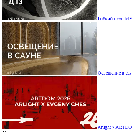
Гибкий неон МУ
Освещение в сау
Arlight × ARTD