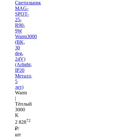
Светильник
MAG-
SPOT-
25-
R90-
9W
Warm3000
(BK,
30
deg,
24V)
(Arlight,
IP20
Металл,
5
лет)
Warm
|
Тёплый
3000
K
72
2 828
₽/
шт