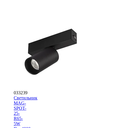
033239
Светильник
MAG-
SPOT-
25-
R65-
5W