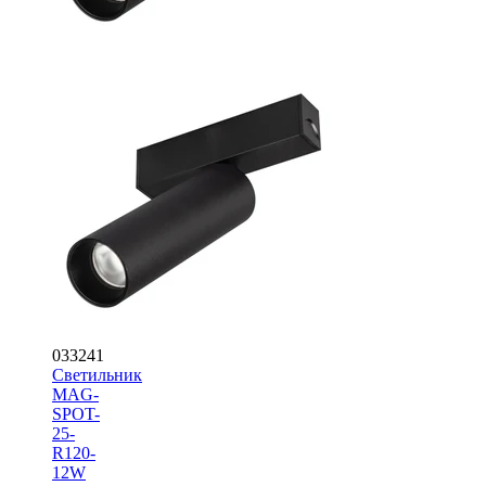
033241
Светильник
MAG-
SPOT-
25-
R120-
12W