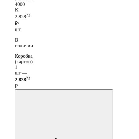
4000
K
72
2 828
₽/
шт
В
наличии
Коробка
(картон)
1
шт —
72
2 828
₽