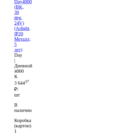
Day4000
(BK,
30
deg,
24V)
(Arlight,
IP20
Металл,
5
лет)
Day
|
Дневной
4000
K
37
3 644
₽/
шт
В
наличии
Коробка
(картон)
1