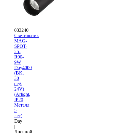
033240
Светильник
MAG-
SPOT-
25-
R90-
9W
Day4000
(BK,
30
deg,
24V)
(Arlight,
IP20
Металл,
5
лет)
Day
|
Дневной