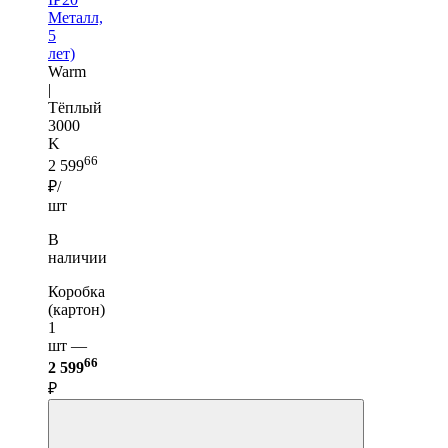
Металл,
5
лет)
Warm
|
Тёплый
3000
K
66
2 599
₽/
шт
В
наличии
Коробка
(картон)
1
шт —
66
2 599
₽