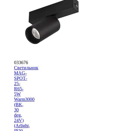
033676
Светильник
MAG-
SPOT-
25-
R65-
5W
Warm3000
(BK,
30
deg,
24V)
(Arlight,
IP20