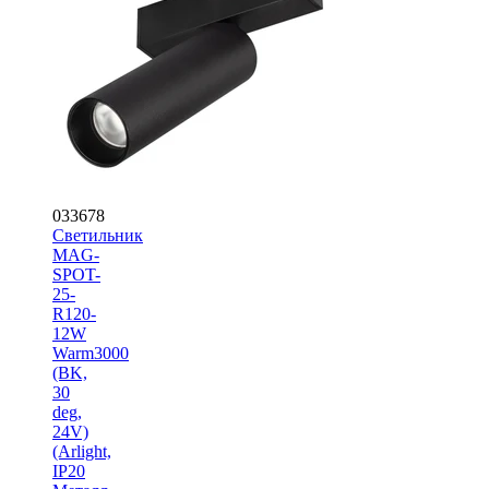
033678
Светильник
MAG-
SPOT-
25-
R120-
12W
Warm3000
(BK,
30
deg,
24V)
(Arlight,
IP20