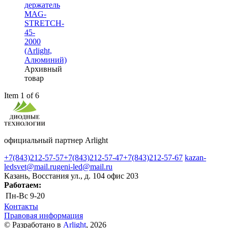
держатель
MAG-
STRETCH-
45-
2000
(Arlight,
Алюминий)
Архивный
товар
Item 1 of 6
официальный партнер Arlight
+7(843)212-57-57
+7(843)212-57-47
+7(843)212-57-67
kazan-
ledsvet@mail.ru
geni-led@mail.ru
Казань, Восстания ул., д. 104 офис 203
Работаем:
Пн-Вс
9-20
Контакты
Правовая информация
© Разработано в
Arlight
, 2026