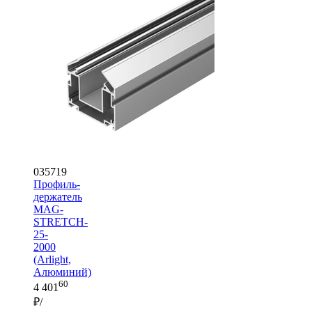
035719
Профиль-
держатель
MAG-
STRETCH-
25-
2000
(Arlight,
Алюминий)
60
4 401
₽/