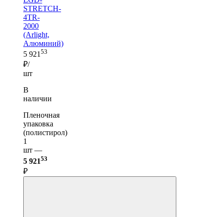
STRETCH-
4TR-
2000
(Arlight,
Алюминий)
53
5 921
₽/
шт
В
наличии
Пленочная
упаковка
(полистирол)
1
шт —
53
5 921
₽