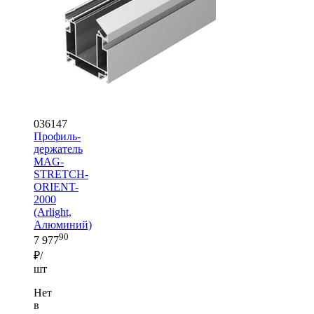
036147
Профиль-
держатель
MAG-
STRETCH-
ORIENT-
2000
(Arlight,
Алюминий)
90
7 977
₽/
шт
Нет
в