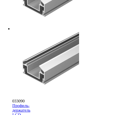
033090
Профиль-
держатель
LGD-