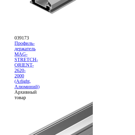
039173
Профиль-
держатель
MAG-
STRETCH-
ORIENT-
2620-
2000
(Arlight,
Алюминий)
Архивный
товар