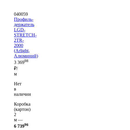
040059
Профиль-
держатель
LGD-
STRETCH-
2TR-
2000
(Arlight,
Алюминий)
98
3 369
₽/
м
Нет
в
наличии
Коробка
(картон)
2
м —
96
6 739