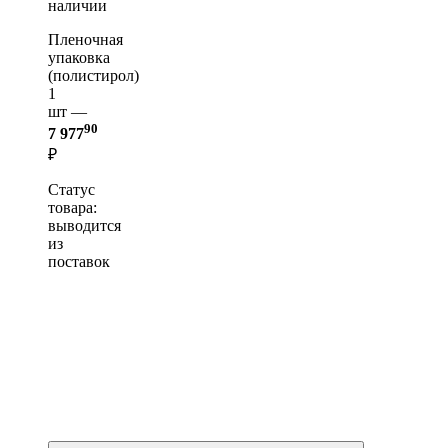
наличии
Пленочная
упаковка
(полистирол)
1
шт —
90
7 977
₽
Статус
товара:
выводится
из
поставок