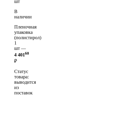
шт
В
наличии
Пленочная
упаковка
(полистирол)
1
шт —
60
4 401
₽
Статус
товара:
выводится
из
поставок