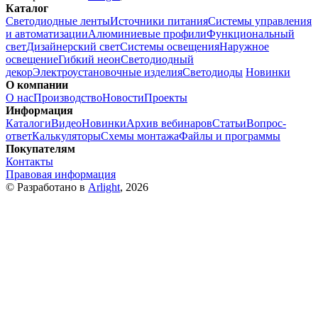
Каталог
Светодиодные ленты
Источники питания
Системы управления
и автоматизации
Алюминиевые профили
Функциональный
свет
Дизайнерский свет
Системы освещения
Наружное
освещение
Гибкий неон
Светодиодный
декор
Электроустановочные изделия
Светодиоды
Новинки
О компании
О нас
Производство
Новости
Проекты
Информация
Каталоги
Видео
Новинки
Архив вебинаров
Статьи
Вопрос-
ответ
Калькуляторы
Схемы монтажа
Файлы и программы
Покупателям
Контакты
Правовая информация
© Разработано в
Arlight
, 2026