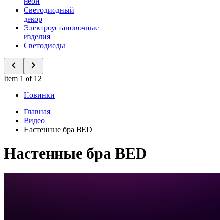
неон
Светодиодный
декор
Электроустановочные
изделия
Светодиоды
Item 1 of 12
Новинки
Главная
Видео
Настенные бра BED
Настенные бра BED