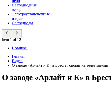
неон
Светодиодный
декор
Электроустановочные
изделия
Светодиоды
Item 1 of 12
Новинки
Главная
Видео
О заводе «Арлайт и К» в Бресте говорят на телевидении
О заводе «Арлайт и К» в Брес