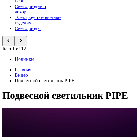
неон
Светодиодный
декор
Электроустановочные
изделия
Светодиоды
Item 1 of 12
Новинки
Главная
Видео
Подвесной светильник PIPE
Подвесной светильник PIPE