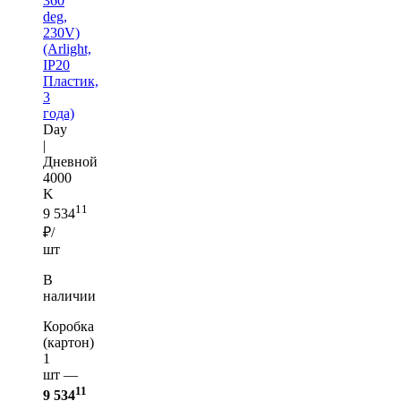
360
deg,
230V)
(Arlight,
IP20
Пластик,
3
года)
Day
|
Дневной
4000
K
11
9 534
₽/
шт
В
наличии
Коробка
(картон)
1
шт —
11
9 534