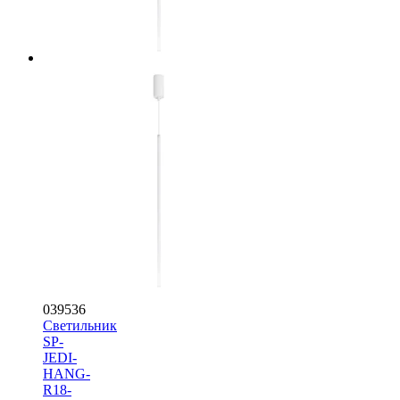
039536
Светильник
SP-
JEDI-
HANG-
R18-