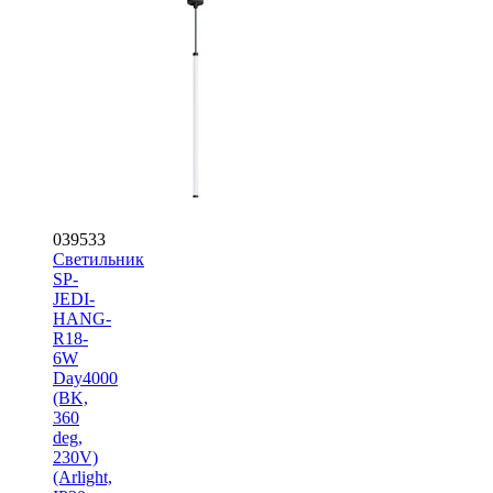
039533
Светильник
SP-
JEDI-
HANG-
R18-
6W
Day4000
(BK,
360
deg,
230V)
(Arlight,