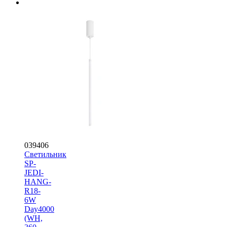
039406
Светильник
SP-
JEDI-
HANG-
R18-
6W
Day4000
(WH,