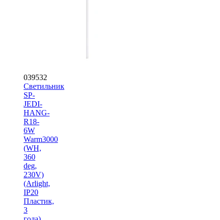
039532
Светильник
SP-
JEDI-
HANG-
R18-
6W
Warm3000
(WH,
360
deg,
230V)
(Arlight,
IP20
Пластик,
3
года)