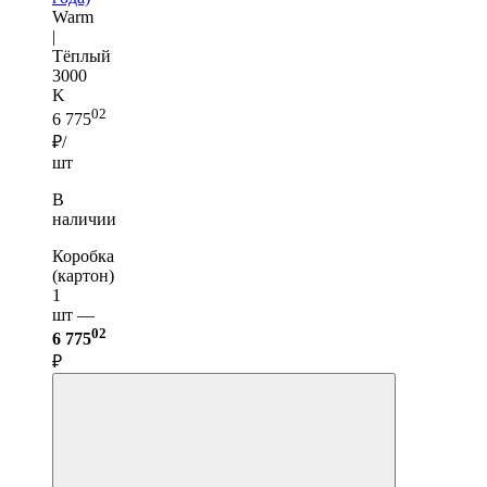
Warm
|
Тёплый
3000
K
02
6 775
₽/
шт
В
наличии
Коробка
(картон)
1
шт —
02
6 775
₽