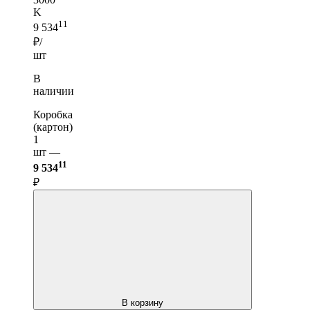
K
11
9 534
₽/
шт
В
наличии
Коробка
(картон)
1
шт —
11
9 534
₽
В корзину