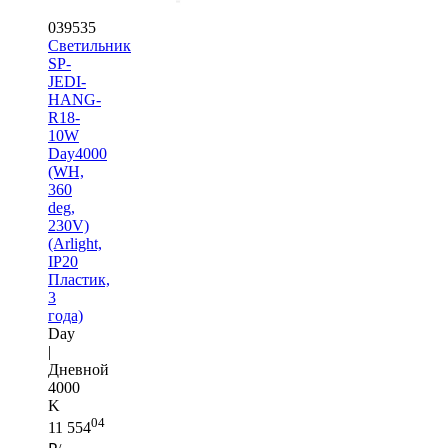
039535
Светильник
SP-
JEDI-
HANG-
R18-
10W
Day4000
(WH,
360
deg,
230V)
(Arlight,
IP20
Пластик,
3
года)
Day
|
Дневной
4000
K
04
11 554