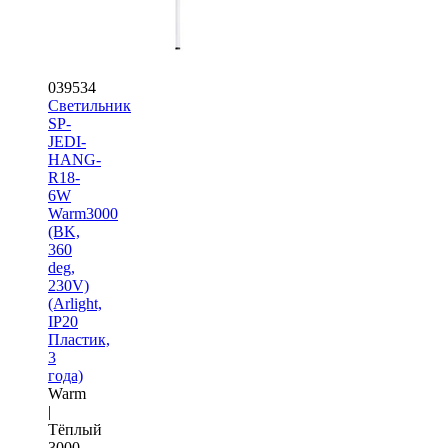
039534
Светильник
SP-
JEDI-
HANG-
R18-
6W
Warm3000
(BK,
360
deg,
230V)
(Arlight,
IP20
Пластик,
3
года)
Warm
|
Тёплый
3000