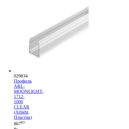
029834
Профиль
ARL-
MOONLIGHT-
1712-
1000
CLEAR
(Arlight,
Пластик)
83
867