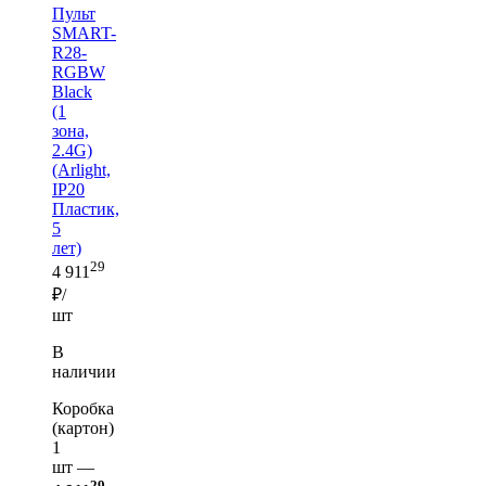
Пульт
SMART-
R28-
RGBW
Black
(1
зона,
2.4G)
(Arlight,
IP20
Пластик,
5
лет)
29
4 911
₽/
шт
В
наличии
Коробка
(картон)
1
шт —
29