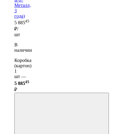
Металл,
3
года)
45
5 885
₽/
шт
В
наличии
Коробка
(картон)
1
шт —
45
5 885
₽