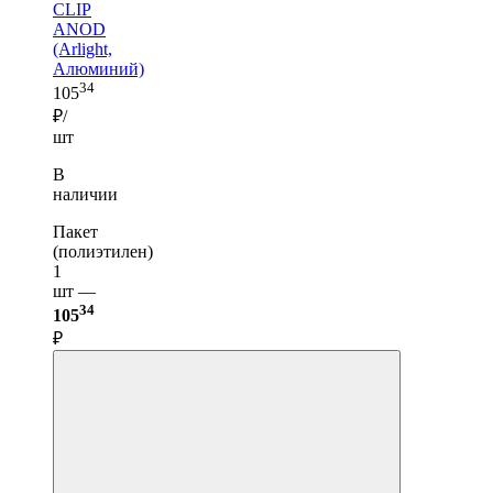
CLIP
ANOD
(Arlight,
Алюминий)
34
105
₽/
шт
В
наличии
Пакет
(полиэтилен)
1
шт —
34
105
₽