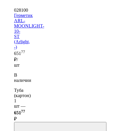
028100
Герметик
ARL-
MOONLIGHT-
10-
ST
(Arlight,
-)
77
651
₽/
шт
В
наличии
Туба
(картон)
1
шт —
77
651
₽