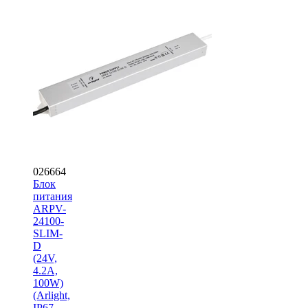
026664
Блок
питания
ARPV-
24100-
SLIM-
D
(24V,
4.2A,
100W)
(Arlight,
IP67