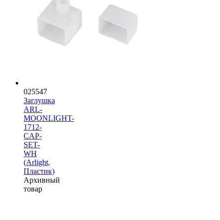
025547
Заглушка
ARL-
MOONLIGHT-
1712-
CAP-
SET-
WH
(Arlight,
Пластик)
Архивный
товар