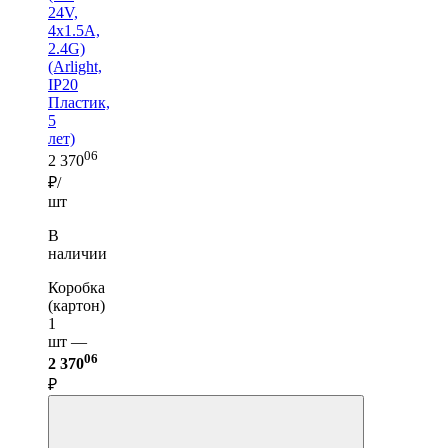
24V,
4x1.5A,
2.4G)
(Arlight,
IP20
Пластик,
5
лет)
06
2 370
₽/
шт
В
наличии
Коробка
(картон)
1
шт —
06
2 370
₽