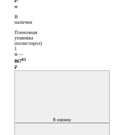
₽/
м
В
наличии
Пленочная
упаковка
(полистирол)
1
м —
83
867
₽
В корзину