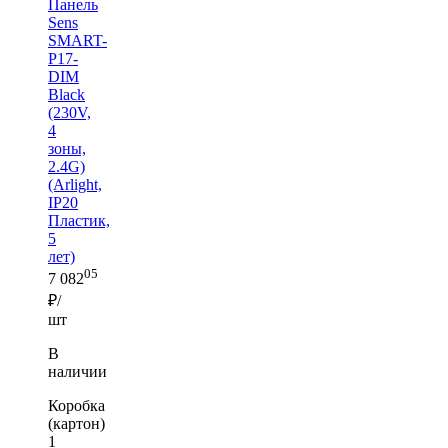
Панель
Sens
SMART-
P17-
DIM
Black
(230V,
4
зоны,
2.4G)
(Arlight,
IP20
Пластик,
5
лет)
05
7 082
₽/
шт
В
наличии
Коробка
(картон)
1