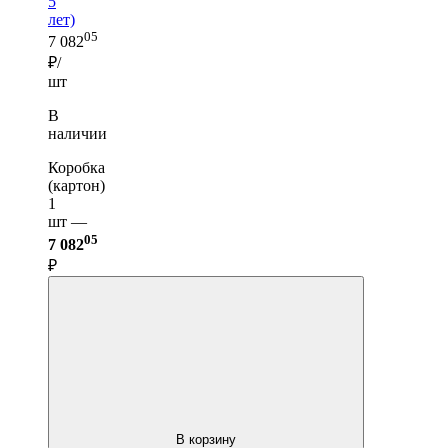
5
лет)
05
7 082
₽/
шт
В
наличии
Коробка
(картон)
1
шт —
05
7 082
₽
В корзину