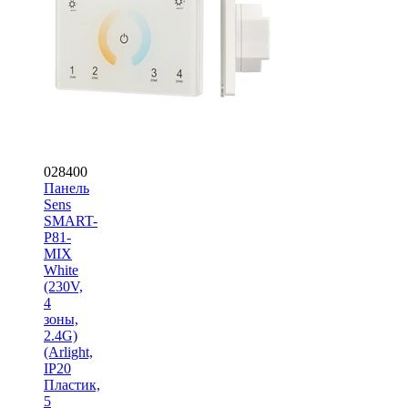
028400
Панель
Sens
SMART-
P81-
MIX
White
(230V,
4
зоны,
2.4G)
(Arlight,
IP20
Пластик,
5