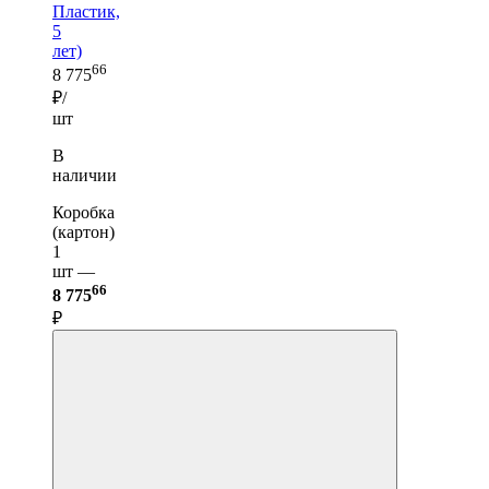
Пластик,
5
лет)
66
8 775
₽/
шт
В
наличии
Коробка
(картон)
1
шт —
66
8 775
₽