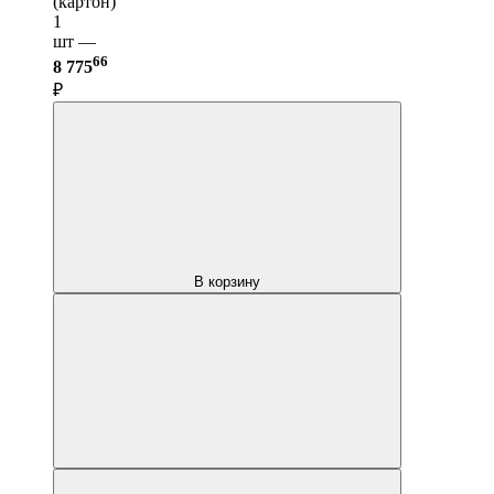
(картон)
1
шт —
66
8 775
₽
В корзину