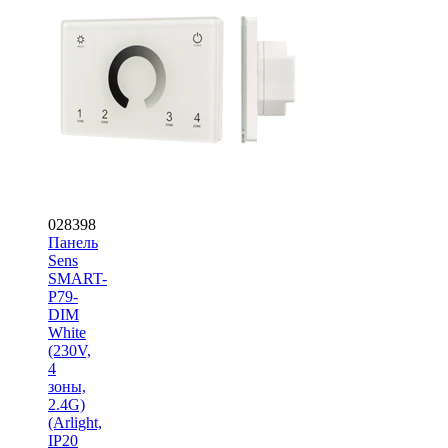
028398
Панель
Sens
SMART-
P79-
DIM
White
(230V,
4
зоны,
2.4G)
(Arlight,
IP20