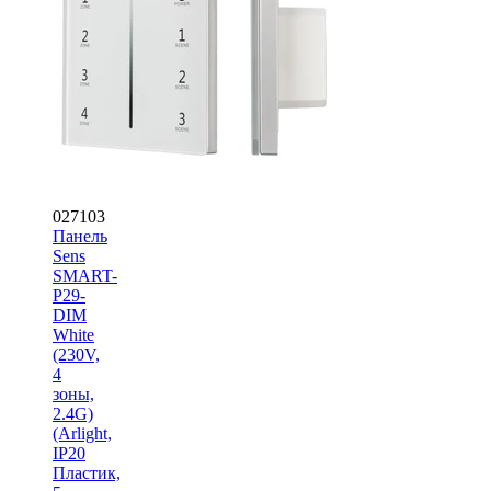
027103
Панель
Sens
SMART-
P29-
DIM
White
(230V,
4
зоны,
2.4G)
(Arlight,
IP20
Пластик,