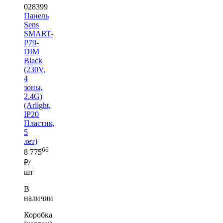
028399
Панель
Sens
SMART-
P79-
DIM
Black
(230V,
4
зоны,
2.4G)
(Arlight,
IP20
Пластик,
5
лет)
66
8 775
₽/
шт
В
наличии
Коробка