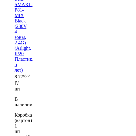
SMART-
P81-
MIX
Black
(230V,
4
зоны,
2.4G)
(Arlight,
IP20
Пластик,
5
лет)
66
8 775
₽/
шт
В
наличии
Коробка
(картон)
1
шт —