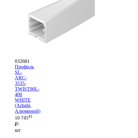
032681
Профиль
SL-
ARC-
3535-
TWIST90L-
400
WHITE
(Arlight,
Алюминий)
41
10 745
₽/
шт