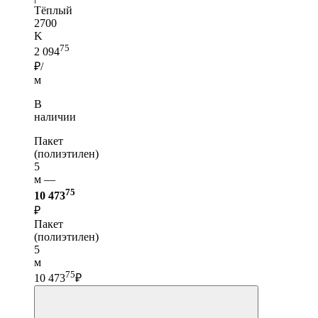
Тёплый
2700
K
75
2 094
₽/
м
В
наличии
Пакет
(полиэтилен)
5
м —
75
10 473
₽
Пакет
(полиэтилен)
5
м
75
10 473
₽