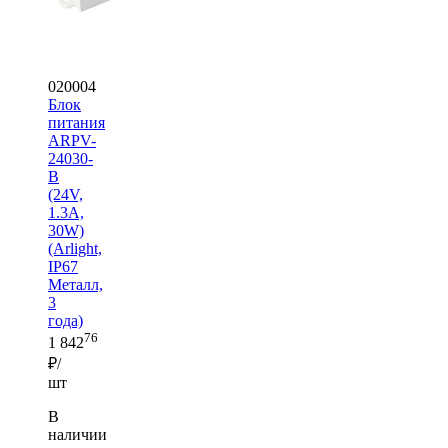
020004
Блок
питания
ARPV-
24030-
B
(24V,
1.3A,
30W)
(Arlight,
IP67
Металл,
3
года)
76
1 842
₽/
шт
В
наличии