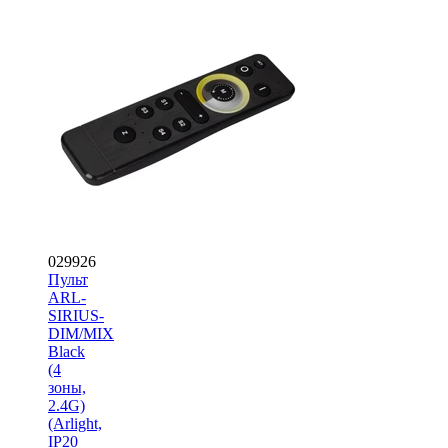
029926
Пульт
ARL-
SIRIUS-
DIM/MIX
Black
(4
зоны,
2.4G)
(Arlight,
IP20