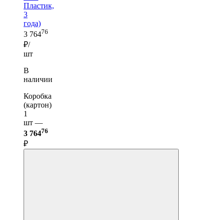
Пластик,
3
года)
76
3 764
₽/
шт
В
наличии
Коробка
(картон)
1
шт —
76
3 764
₽