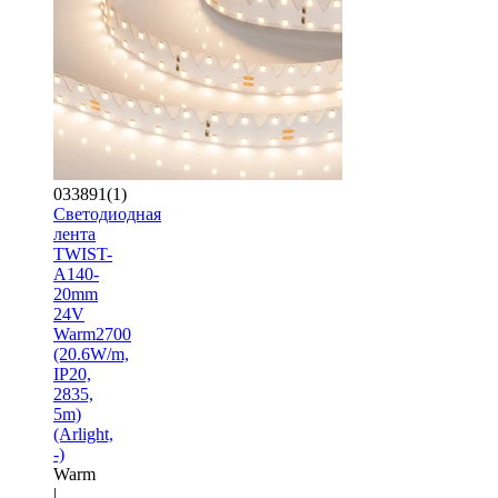
033891(1)
Светодиодная
лента
TWIST-
A140-
20mm
24V
Warm2700
(20.6W/m,
IP20,
2835,
5m)
(Arlight,
-)
Warm
|