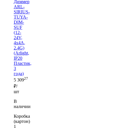
Диммер
ARL-
SIRIUS-
TUYA-
DIM-
SUF
(12-
24V,
4x4A,
2.4G)
(Arlight,
IP20
Пластик,
3
года)
27
5 309
₽/
шт
В
наличии
Коробка
(картон)
1