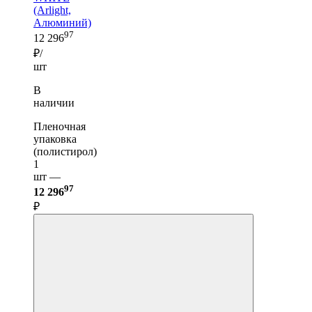
(Arlight,
Алюминий)
97
12 296
₽/
шт
В
наличии
Пленочная
упаковка
(полистирол)
1
шт —
97
12 296
₽