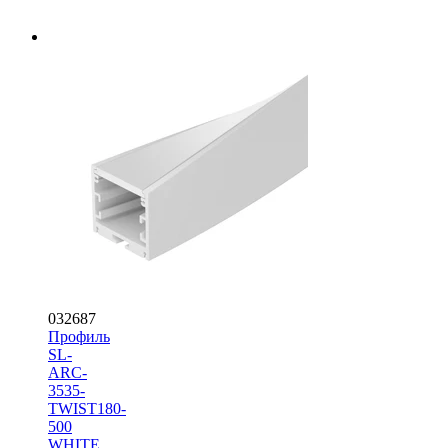
032687
Профиль
SL-
ARC-
3535-
TWIST180-
500
WHITE