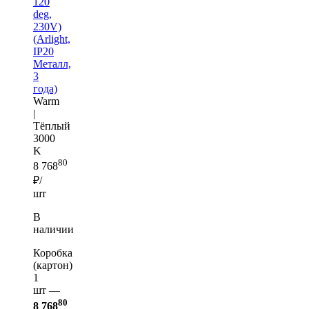
120
deg,
230V)
(Arlight,
IP20
Металл,
3
года)
Warm
|
Тёплый
3000
K
80
8 768
₽/
шт
В
наличии
Коробка
(картон)
1
шт —
80
8 768