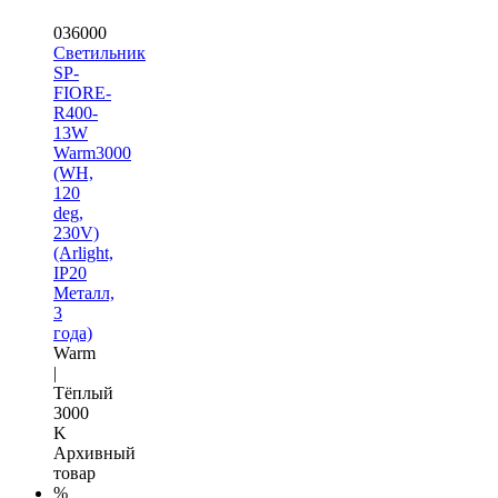
036000
Светильник
SP-
FIORE-
R400-
13W
Warm3000
(WH,
120
deg,
230V)
(Arlight,
IP20
Металл,
3
года)
Warm
|
Тёплый
3000
K
Архивный
товар
%