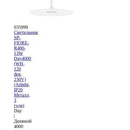
035999
Светильник
SP-
FIORE-
R400-
13W
Day4000
(WH,
120
deg,
230V)
(Arlight,
IP20
Металл,
3
года)
Day
|
Дневной
4000