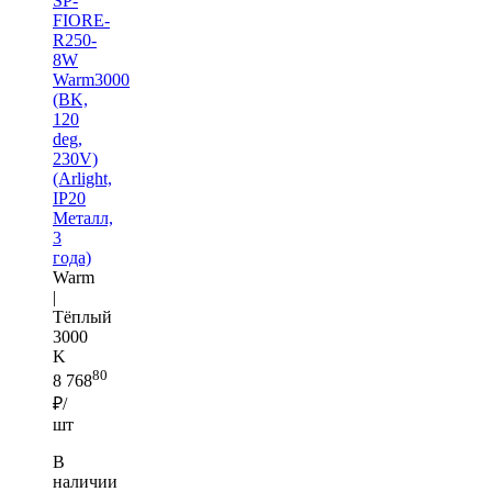
SP-
FIORE-
R250-
8W
Warm3000
(BK,
120
deg,
230V)
(Arlight,
IP20
Металл,
3
года)
Warm
|
Тёплый
3000
K
80
8 768
₽/
шт
В
наличии