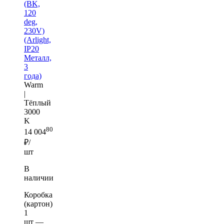
(BK,
120
deg,
230V)
(Arlight,
IP20
Металл,
3
года)
Warm
|
Тёплый
3000
K
80
14 004
₽/
шт
В
наличии
Коробка
(картон)
1
шт —