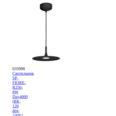
035998
Светильник
SP-
FIORE-
R250-
8W
Day4000
(BK,
120
deg,
230V)