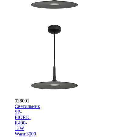
036001
Светильник
SP-
FIORE-
R400-
13W
Warm3000