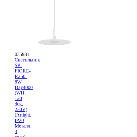
035931
Светильник
SP-
FIORE-
R250-
8W
Day4000
(WH,
120
deg,
230V)
(Arlight,
IP20
Металл,
3
года)