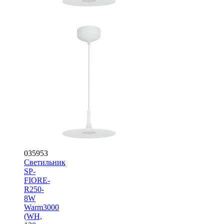
035953
Светильник
SP-
FIORE-
R250-
8W
Warm3000
(WH,