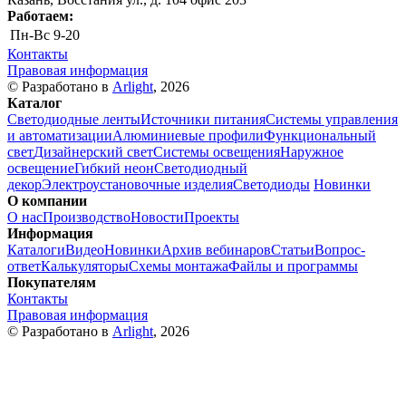
Работаем:
Пн-Вс
9-20
Контакты
Правовая информация
© Разработано в
Arlight
, 2026
Каталог
Светодиодные ленты
Источники питания
Системы управления
и автоматизации
Алюминиевые профили
Функциональный
свет
Дизайнерский свет
Системы освещения
Наружное
освещение
Гибкий неон
Светодиодный
декор
Электроустановочные изделия
Светодиоды
Новинки
О компании
О нас
Производство
Новости
Проекты
Информация
Каталоги
Видео
Новинки
Архив вебинаров
Статьи
Вопрос-
ответ
Калькуляторы
Схемы монтажа
Файлы и программы
Покупателям
Контакты
Правовая информация
© Разработано в
Arlight
, 2026