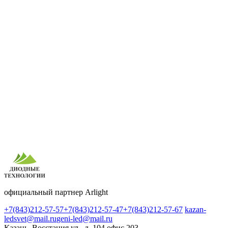
официальный партнер Arlight
+7(843)212-57-57
+7(843)212-57-47
+7(843)212-57-67
kazan-
ledsvet@mail.ru
geni-led@mail.ru
Казань, Восстания ул., д. 104 офис 203