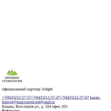
официальный партнер Arlight
+7(843)212-57-57
+7(843)212-57-47
+7(843)212-57-67
kazan-
ledsvet@mail.ru
geni-led@mail.ru
Казань, Восстания ул., д. 104 офис 203
Работаем: