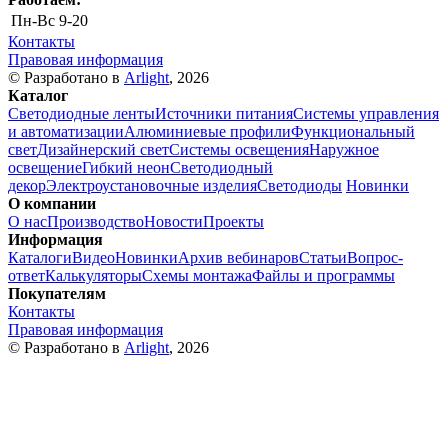
Пн-Вс
9-20
Контакты
Правовая информация
© Разработано в
Arlight
, 2026
Каталог
Светодиодные ленты
Источники питания
Системы управления
и автоматизации
Алюминиевые профили
Функциональный
свет
Дизайнерский свет
Системы освещения
Наружное
освещение
Гибкий неон
Светодиодный
декор
Электроустановочные изделия
Светодиоды
Новинки
О компании
О нас
Производство
Новости
Проекты
Информация
Каталоги
Видео
Новинки
Архив вебинаров
Статьи
Вопрос-
ответ
Калькуляторы
Схемы монтажа
Файлы и программы
Покупателям
Контакты
Правовая информация
© Разработано в
Arlight
, 2026