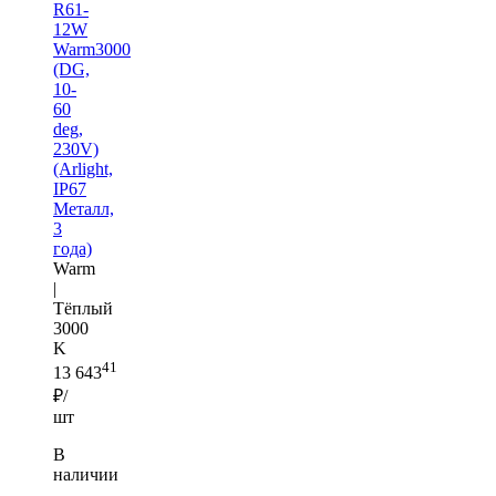
R61-
12W
Warm3000
(DG,
10-
60
deg,
230V)
(Arlight,
IP67
Металл,
3
года)
Warm
|
Тёплый
3000
K
41
13 643
₽/
шт
В
наличии