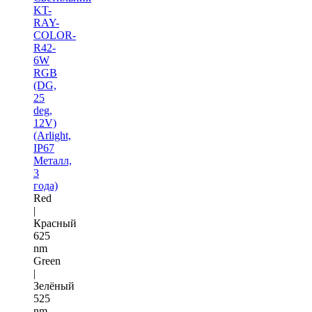
KT-
RAY-
COLOR-
R42-
6W
RGB
(DG,
25
deg,
12V)
(Arlight,
IP67
Металл,
3
года)
Red
|
Красный
625
nm
Green
|
Зелёный
525
nm