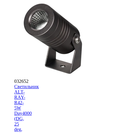
032652
Светильник
ALT-
RAY-
R42-
5W
Day4000
(DG,
25
deg,