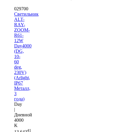
029700
Светильник
ALT-
RAY-
ZOOM-
R61-
12W
Day4000
(DG,
10-
60
deg,
230V)
(Arlight,
IP67
Металл,
3
года)
Day
|
Дневной
4000
K
41
13 643