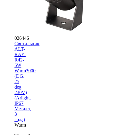
026446
Светильник
ALT-
RAY-
R42-
5W
Warm3000
(DG,
25
deg,
230V)
(Arlight,
IP67
Металл,
3
года)
Warm
|