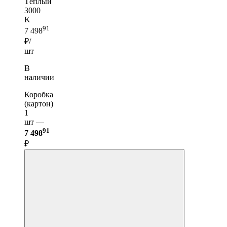
Тёплый
3000
K
91
7 498
₽/
шт
В
наличии
Коробка
(картон)
1
шт —
91
7 498
₽