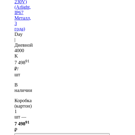
230V)
(Arlight,
IP67
Металл,
3
года)
Day
|
Дневной
4000
K
91
7 498
₽/
шт
В
наличии
Коробка
(картон)
1
шт —
91
7 498
₽