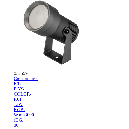
032559
Светильник
KT-
RAY-
COLOR-
R61-
12W
RGB-
Warm3000
(DG,
36