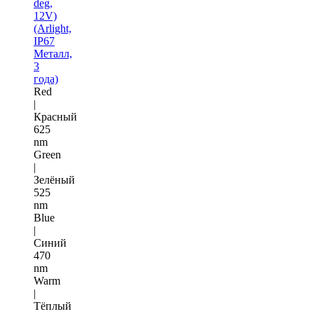
deg,
12V)
(Arlight,
IP67
Металл,
3
года)
Red
|
Красный
625
nm
Green
|
Зелёный
525
nm
Blue
|
Синий
470
nm
Warm
|
Тёплый