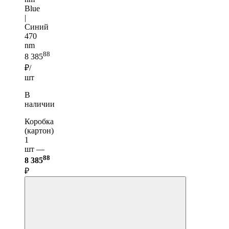
Blue
|
Синий
470
nm
88
8 385
₽/
шт
В
наличии
Коробка
(картон)
1
шт —
88
8 385
₽