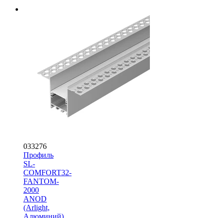
033276
Профиль
SL-
COMFORT32-
FANTOM-
2000
ANOD
(Arlight,
Алюминий)