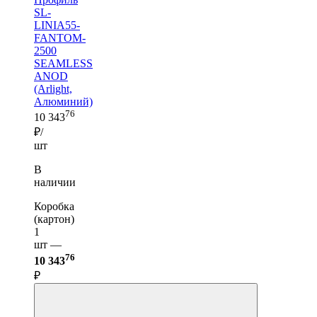
SL-
LINIA55-
FANTOM-
2500
SEAMLESS
ANOD
(Arlight,
Алюминий)
76
10 343
₽/
шт
В
наличии
Коробка
(картон)
1
шт —
76
10 343
₽