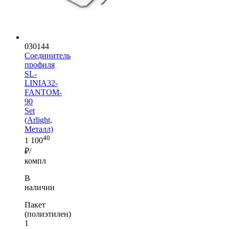
030144
Соединитель
профиля
SL-
LINIA32-
FANTOM-
90
Set
(Arlight,
Металл)
40
1 100
₽/
компл
В
наличии
Пакет
(полиэтилен)
1