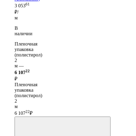
61
3 053
₽/
м
В
наличии
Пленочная
упаковка
(полистирол)
2
м —
22
6 107
₽
Пленочная
упаковка
(полистирол)
2
м
22
6 107
₽