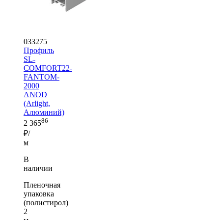
033275
Профиль
SL-
COMFORT22-
FANTOM-
2000
ANOD
(Arlight,
Алюминий)
86
2 365
₽/
м
В
наличии
Пленочная
упаковка
(полистирол)
2