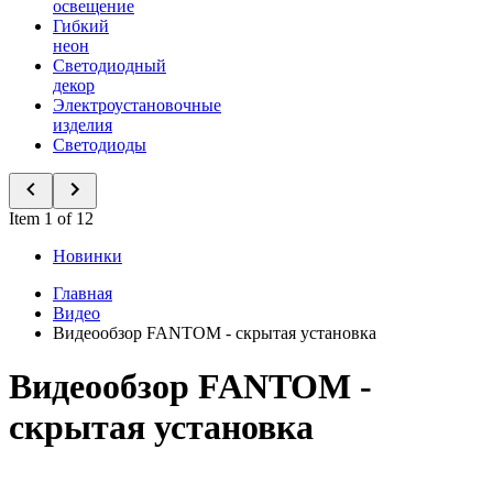
освещение
Гибкий
неон
Светодиодный
декор
Электроустановочные
изделия
Светодиоды
Item 1 of 12
Новинки
Главная
Видео
Видеообзор FANTOM - скрытая установка
Видеообзор FANTOM -
скрытая установка