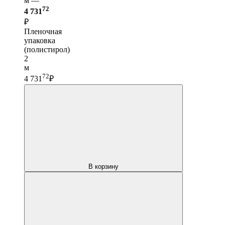
м —
72
4 731
₽
Пленочная
упаковка
(полистирол)
2
м
72
4 731
₽
В корзину