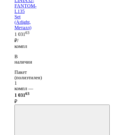
LINIA32-
FANTOM-
L135
Set
(Arlight,
Металл)
63
1 031
₽/
компл
В
наличии
Пакет
(полиэтилен)
1
компл —
63
1 031
₽