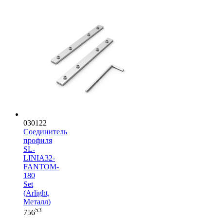
030122
Соединитель
профиля
SL-
LINIA32-
FANTOM-
180
Set
(Arlight,
Металл)
53
756