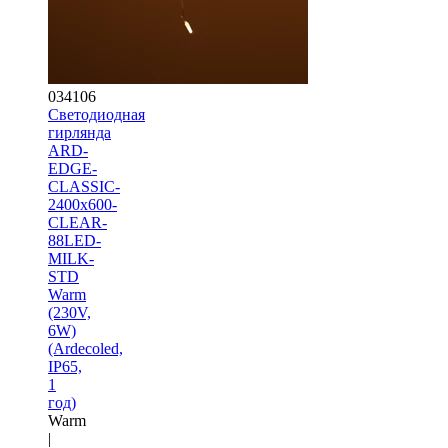
034106
Светодиодная
гирлянда
ARD-
EDGE-
CLASSIC-
2400x600-
CLEAR-
88LED-
MILK-
STD
Warm
(230V,
6W)
(Ardecoled,
IP65,
1
год)
Warm
|