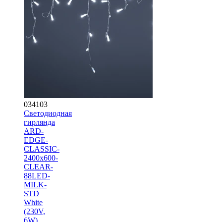
034103
Светодиодная
гирлянда
ARD-
EDGE-
CLASSIC-
2400x600-
CLEAR-
88LED-
MILK-
STD
White
(230V,
6W)