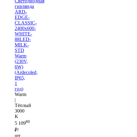
Светодиодная
гирлянда
ARD-
EDGE-
CLASSIC-
2400x600-
WHITE-
88LED-
MILK-
STD
Warm
(230V,
6W)
(Ardecoled,
IP65,
1
год)
Warm
|
Тёплый
3000
K
80
5 109
₽/
шт