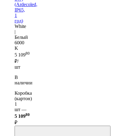
(Ardecoled,
IP65,
1
год)
White
|
Белый
6000
K
80
5 109
₽/
шт
В
наличии
Коробка
(картон)
1
шт —
80
5 109
₽