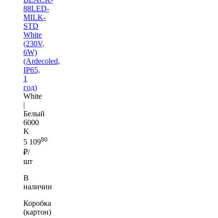
88LED-
MILK-
STD
White
(230V,
6W)
(Ardecoled,
IP65,
1
год)
White
|
Белый
6000
K
80
5 109
₽/
шт
В
наличии
Коробка
(картон)