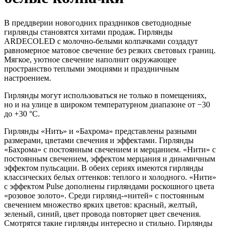
В преддверии новогодних праздников светодиодные
гирлянды становятся хитами продаж. Гирлянды
ARDECOLED с молочно-белыми колпачками создадут
равномерное матовое свечение без резких световых границ.
Мягкое, уютное свечение наполнит окружающее
пространство теплыми эмоциями и праздничным
настроением.
Гирлянды могут использоваться не только в помещениях,
но и на улице в широком температурном диапазоне от −30
до +30 °С.
Гирлянды «Нить» и «Бахрома» представлены разными
размерами, цветами свечения и эффектами. Гирлянды
«Бахрома» с постоянным свечением и мерцанием. «Нити» с
постоянным свечением, эффектом мерцания и динамичным
эффектом пульсации. В обеих сериях имеются гирлянды
классических белых оттенков: теплого и холодного. «Нити»
с эффектом Pulse дополнены гирляндами роскошного цвета
«розовое золото». Среди гирлянд-«нитей» с постоянным
свечением множество ярких цветов: красный, желтый,
зеленый, синий, цвет провода повторяет цвет свечения.
Смотрятся такие гирлянды интересно и стильно. Гирлянды