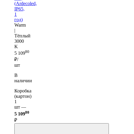
(Ardecoled,
IP65,
1
год)
Warm
|
Тёплый
3000
K
80
5 109
₽/
шт
В
наличии
Коробка
(картон)
1
шт —
80
5 109
₽