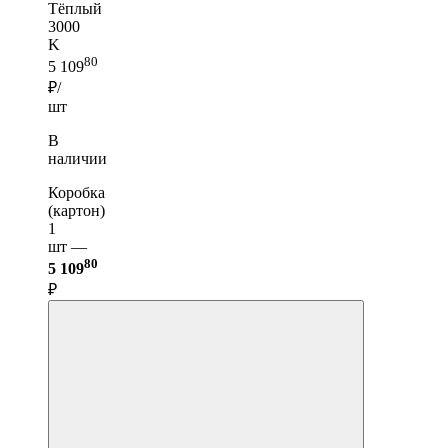
Тёплый
3000
K
80
5 109
₽/
шт
В
наличии
Коробка
(картон)
1
шт —
80
5 109
₽