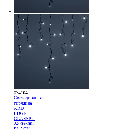
034104
Светодиодная
гирлянда
ARD-
EDGE-
CLASSIC-
2400x600-
BLACK-