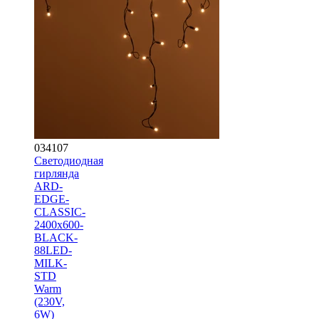
034107
Светодиодная
гирлянда
ARD-
EDGE-
CLASSIC-
2400x600-
BLACK-
88LED-
MILK-
STD
Warm
(230V,
6W)