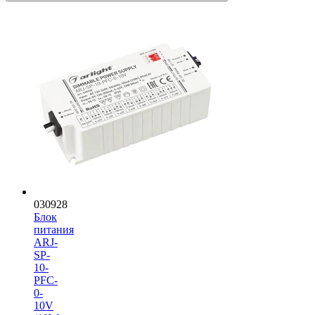
030928
Блок
питания
ARJ-
SP-
10-
PFC-
0-
10V