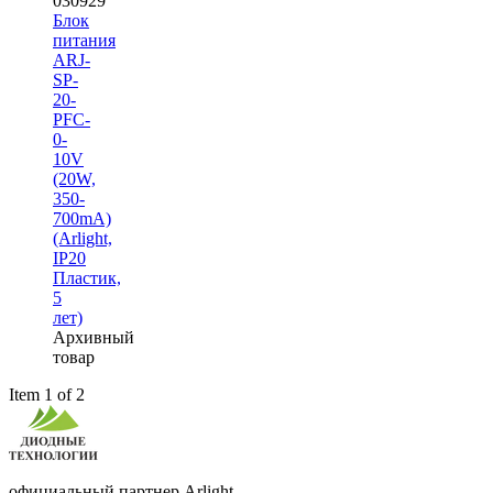
030929
Блок
питания
ARJ-
SP-
20-
PFC-
0-
10V
(20W,
350-
700mA)
(Arlight,
IP20
Пластик,
5
лет)
Архивный
товар
Item 1 of 2
официальный партнер Arlight