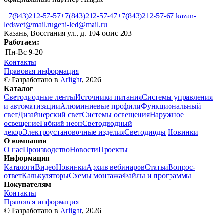
+7(843)212-57-57
+7(843)212-57-47
+7(843)212-57-67
kazan-
ledsvet@mail.ru
geni-led@mail.ru
Казань, Восстания ул., д. 104 офис 203
Работаем:
Пн-Вс
9-20
Контакты
Правовая информация
© Разработано в
Arlight
, 2026
Каталог
Светодиодные ленты
Источники питания
Системы управления
и автоматизации
Алюминиевые профили
Функциональный
свет
Дизайнерский свет
Системы освещения
Наружное
освещение
Гибкий неон
Светодиодный
декор
Электроустановочные изделия
Светодиоды
Новинки
О компании
О нас
Производство
Новости
Проекты
Информация
Каталоги
Видео
Новинки
Архив вебинаров
Статьи
Вопрос-
ответ
Калькуляторы
Схемы монтажа
Файлы и программы
Покупателям
Контакты
Правовая информация
© Разработано в
Arlight
, 2026