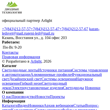
официальный партнер Arlight
+7(843)212-57-57
+7(843)212-57-47
+7(843)212-57-67
kazan-
ledsvet@mail.ru
geni-led@mail.ru
Казань, Восстания ул., д. 104 офис 203
Работаем:
Пн-Вс
9-20
Контакты
Правовая информация
© Разработано в
Arlight
, 2026
Каталог
Светодиодные ленты
Источники питания
Системы управления
и автоматизации
Алюминиевые профили
Функциональный
свет
Дизайнерский свет
Системы освещения
Наружное
освещение
Гибкий неон
Светодиодный
декор
Электроустановочные изделия
Светодиоды
Новинки
О компании
О нас
Производство
Новости
Проекты
Информация
Каталоги
Видео
Новинки
Архив вебинаров
Статьи
Вопрос-
ответ
Калькуляторы
Схемы монтажа
Файлы и программы