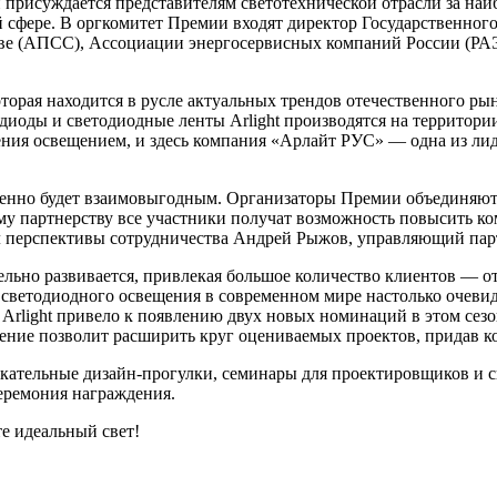
присуждается представителям светотехнической отрасли за наиб
й сфере. В оргкомитет Премии входят директор Государственно
ове (АПСС), Ассоциации энергосервисных компаний России (РА
орая находится в русле актуальных трендов отечественного р
диоды и светодиодные ленты Arlight производятся на территории
ния освещением, и здесь компания «Арлайт РУС» — одна из лид
енно будет взаимовыгодным. Организаторы Премии объединяют 
 партнерству все участники получат возможность повысить ком
ал перспективы сотрудничества Андрей Рыжов, управляющий п
льно развивается, привлекая большое количество клиентов — о
ветодиодного освещения в современном мире настолько очевидн
Arlight привело к появлению двух новых номинаций в этом се
ение позволит расширить круг оцениваемых проектов, придав к
кательные дизайн-прогулки, семинары для проектировщиков и с
еремония награждения.
е идеальный свет!