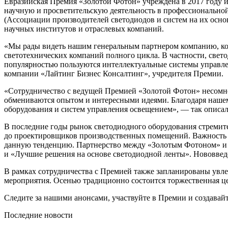
Евразийская Премия «Золотой Фотон» учреждена в 2017 году и 
научную и просветительскую деятельность в профессионально
(Ассоциации производителей светодиодов и систем на их осн
научных институтов и отраслевых компаний.
«Мы рады видеть нашим генеральным партнером компанию, кот
светотехнических компаний полного цикла. В частности, свето
популярностью пользуются интеллектуальные системы управле
компании «Лайтинг Бизнес Консалтинг», учредителя Премии.
«Сотрудничество с ведущей Премией «Золотой Фотон» несомн
обмениваются опытом и интересными идеями. Благодаря нашему
оборудования и систем управления освещением», — так опис
В последние годы рынок светодиодного оборудования стремите
до проектировщиков производственных помещений. Важность с
данную тенденцию. Партнерство между «Золотым Фотоном» и 
и «Лучшие решения на основе светодиодной ленты». Нововвед
В рамках сотрудничества с Премией также запланированы увле
мероприятия. Осенью традиционно состоится торжественная ц
Следите за нашими анонсами, участвуйте в Премии и создавайт
Последние новости