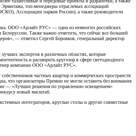
олее талантливые и передовые проекты и разработки, а также
го Эрмитажа, топ-менеджеры отраслевых ассоциаций
ЭСКО), Ассоциации парков России), а также руководители
ынка. ООО «Арлайт РУС» — одна из немногих российских
 Белоруссии. Также важно отметить, что сейчас все большей
еров», — отметил Сергей Боровков, генеральный директор
лучших экспертов в различных областях, которые
петентность и расширить кругозор в сфере светодиодного
артнер компании ООО «Арлайт РУС».
т собственников частных квартир и коммерческих пространств
а, что организаторы Премии не могли оставить без внимания
зоне — «Лучшие решения по управлению освещением»
онкурсу новый масштаб.
истемных интеграторов, круглые столы и другие совместные