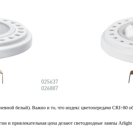
дневной белый). Важно и то, что индекс цветопередачи CRI>80 о
гии и привлекательная цена делают светодиодные лампы Arligh