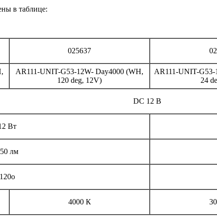
ены в таблице:
025637
02
,
AR111-UNIT-G53-12W- Day4000 (WH,
AR111-UNIT-G53-
120 deg, 12V)
24 d
DC 12 В
12 Вт
50 лм
120o
4000 К
30