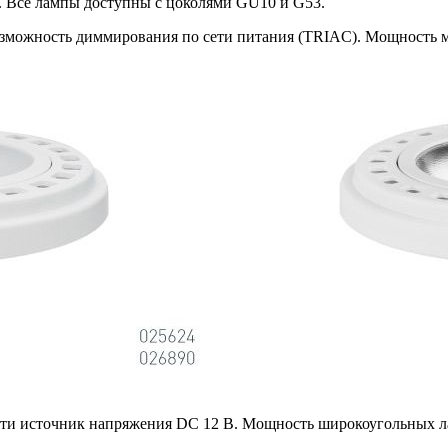
0o. Все лампы доступны с цоколями GU10 и G53.
зможность диммирования по сети питания (TRIAC). Мощность мод
и источник напряжения DC 12 В. Мощность широкоугольных ламп