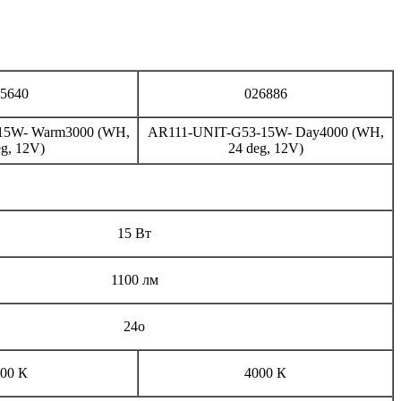
5640
026886
15W- Warm3000 (WH,
AR111-UNIT-G53-15W- Day4000 (WH,
eg, 12V)
24 deg, 12V)
15 Вт
1100 лм
24o
00 К
4000 К