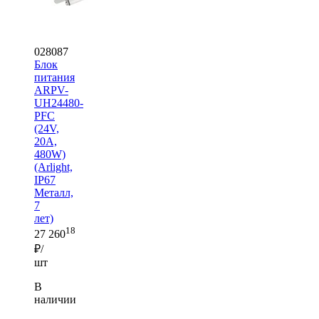
028087
Блок
питания
ARPV-
UH24480-
PFC
(24V,
20A,
480W)
(Arlight,
IP67
Металл,
7
лет)
18
27 260
₽/
шт
В
наличии