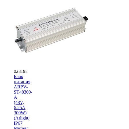
028198
Блок
питания
ARPV-
ST48300-
A
(48V,
6.25A,
300W)
(Arlight,
IP67
Металл,