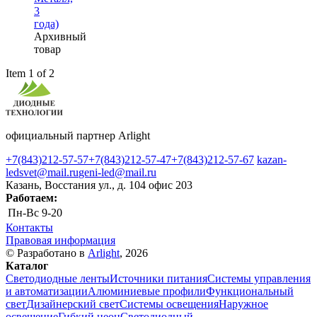
3
года)
Архивный
товар
Item 1 of 2
официальный партнер Arlight
+7(843)212-57-57
+7(843)212-57-47
+7(843)212-57-67
kazan-
ledsvet@mail.ru
geni-led@mail.ru
Казань, Восстания ул., д. 104 офис 203
Работаем:
Пн-Вс
9-20
Контакты
Правовая информация
© Разработано в
Arlight
, 2026
Каталог
Светодиодные ленты
Источники питания
Системы управления
и автоматизации
Алюминиевые профили
Функциональный
свет
Дизайнерский свет
Системы освещения
Наружное
освещение
Гибкий неон
Светодиодный