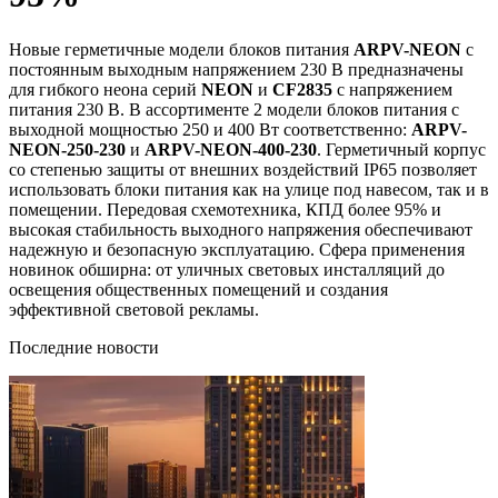
Новые герметичные модели блоков питания
ARPV-NEON
с
постоянным выходным напряжением 230 В предназначены
для гибкого неона серий
NEON
и
CF2835
с напряжением
питания 230 В. В ассортименте 2 модели блоков питания с
выходной мощностью 250 и 400 Вт соответственно:
ARPV-
NEON-250-230
и
ARPV-NEON-400-230
. Герметичный корпус
со степенью защиты от внешних воздействий IP65 позволяет
использовать блоки питания как на улице под навесом, так и в
помещении. Передовая схемотехника, КПД более 95% и
высокая стабильность выходного напряжения обеспечивают
надежную и безопасную эксплуатацию. Сфера применения
новинок обширна: от уличных световых инсталляций до
освещения общественных помещений и создания
эффективной световой рекламы.
Последние новости