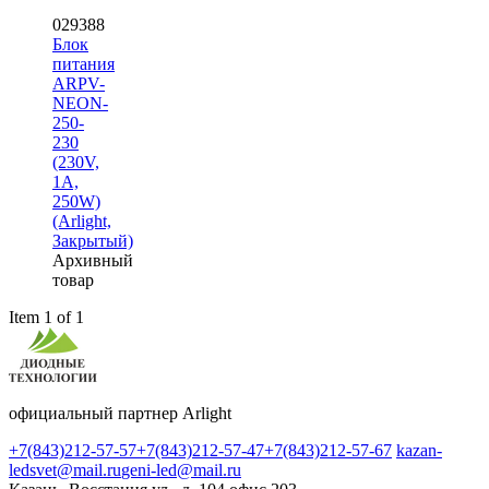
029388
Блок
питания
ARPV-
NEON-
250-
230
(230V,
1A,
250W)
(Arlight,
Закрытый)
Архивный
товар
Item 1 of 1
официальный партнер Arlight
+7(843)212-57-57
+7(843)212-57-47
+7(843)212-57-67
kazan-
ledsvet@mail.ru
geni-led@mail.ru